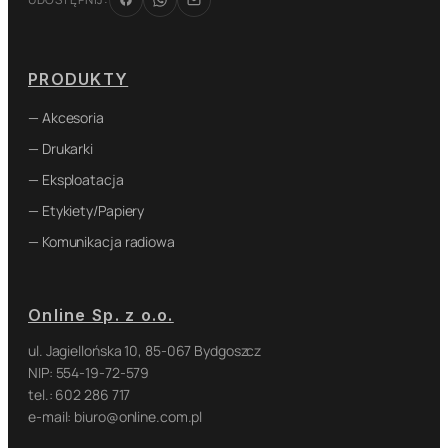
PRODUKTY
— Akcesoria
— Drukarki
— Eksploatacja
— Etykiety/Papiery
— Komunikacja radiowa
Online Sp. z o.o.
ul. Jagiellońska 10, 85-067 Bydgoszcz
NIP: 554-19-72-579
tel.: 602 286 717
e-mail: biuro@online.com.pl