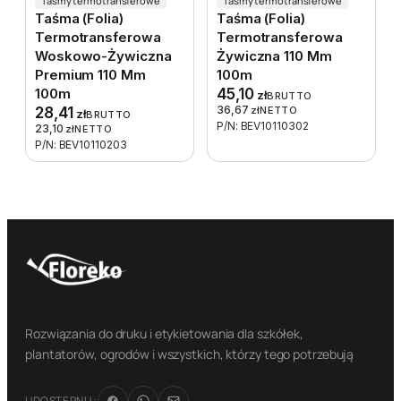
Taśmy termotransferowe
Taśmy termotransferowe
Taśma (folia)
Taśma (folia)
Termotransferowa
Termotransferowa
Woskowo-Żywiczna
Żywiczna 110 Mm
Premium 110 Mm
100m
100m
45,10
zł
BRUTTO
36,67
28,41
zł
NETTO
zł
BRUTTO
P/N: BEV10110302
23,10
zł
NETTO
P/N: BEV10110203
Rozwiązania do druku i etykietowania dla szkółek,
plantatorów, ogrodów i wszystkich, którzy tego potrzebują
UDOSTĘPNIJ: