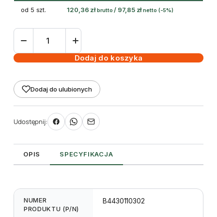
od 5 szt.
120,36
zł
/
97,85
zł
brutto
netto
(-5%)
ilość
taśma
(folia)
Dodaj do koszyka
termotransferowa
żywiczna
Dodaj do ulubionych
110
mm
Black
Udostępnij:
300m
OPIS
SPECYFIKACJA
NUMER
B4430110302
PRODUKTU (P/N)