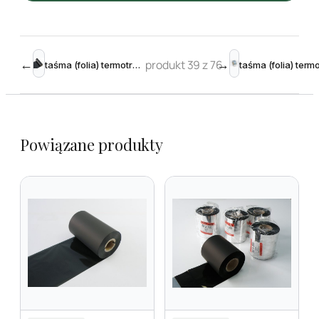
←
produkt 39 z 76
→
taśma (folia) termotransferowa żywiczna 110 mm 74m
Powiązane produkty