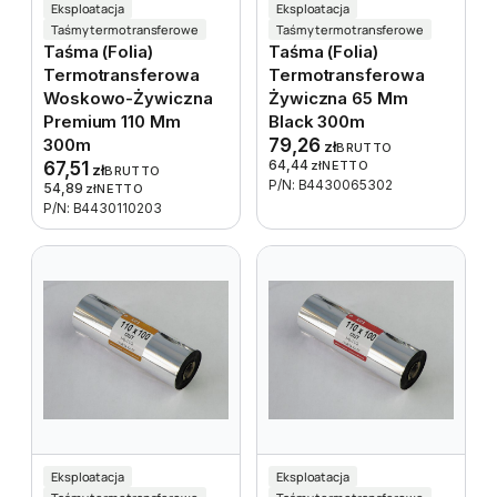
Eksploatacja
Eksploatacja
Taśmy termotransferowe
Taśmy termotransferowe
Taśma (folia)
Taśma (folia)
Termotransferowa
Termotransferowa
Woskowo-Żywiczna
Żywiczna 65 Mm
Premium 110 Mm
Black 300m
300m
79,26
zł
BRUTTO
64,44
67,51
zł
NETTO
zł
BRUTTO
P/N: B4430065302
54,89
zł
NETTO
P/N: B4430110203
Eksploatacja
Eksploatacja