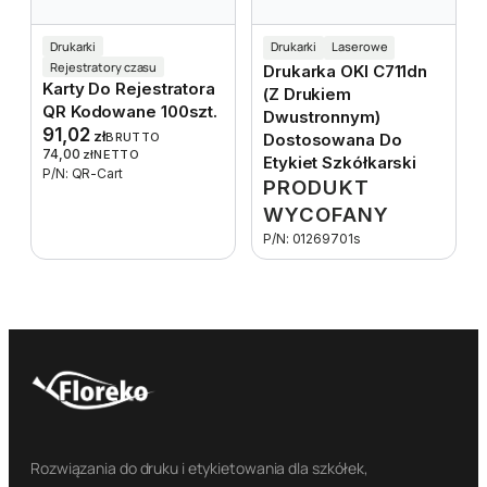
Drukarki
Drukarki
Laserowe
Rejestratory czasu
Drukarka OKI C711dn
Karty Do Rejestratora
(z Drukiem
QR Kodowane 100szt.
Dwustronnym)
91,02
zł
BRUTTO
Dostosowana Do
74,00
zł
NETTO
Etykiet Szkółkarski
P/N: QR-Cart
PRODUKT
WYCOFANY
P/N: 01269701s
Rozwiązania do druku i etykietowania dla szkółek,