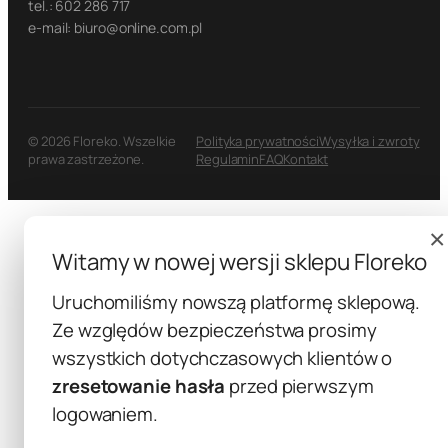
tel.: 602 286 717
e-mail: biuro@online.com.pl
© 2026 Floreko. Wszelkie
Polityka prywatności
Wysyłka i zwroty
prawa zastrzeżone.
Regulamin
FAQ
Kontakt
×
Witamy w nowej wersji sklepu Floreko
Uruchomiliśmy nowszą platformę sklepową.
Ze względów bezpieczeństwa prosimy
wszystkich dotychczasowych klientów o
zresetowanie hasła
przed pierwszym
logowaniem.