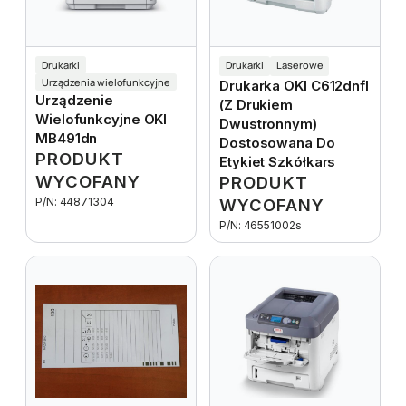
Drukarki
Drukarki
Laserowe
Urządzenia wielofunkcyjne
Drukarka OKI C612dnfl
Urządzenie
(z Drukiem
Wielofunkcyjne OKI
Dwustronnym)
MB491dn
Dostosowana Do
PRODUKT
Etykiet Szkółkars
WYCOFANY
PRODUKT
P/N: 44871304
WYCOFANY
P/N: 46551002s