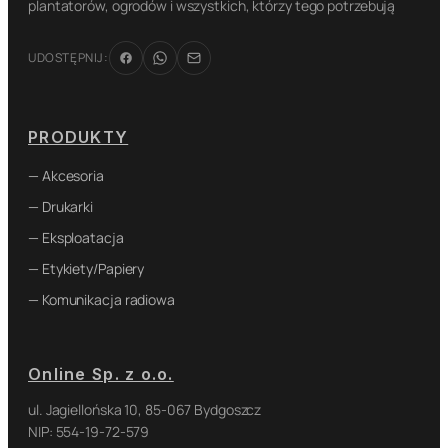
plantatorów, ogrodów i wszystkich, którzy tego potrzebują
UDOSTĘPNIJ:
PRODUKTY
— Akcesoria
— Drukarki
— Eksploatacja
— Etykiety/Papiery
— Komunikacja radiowa
Online Sp. z o.o.
ul. Jagiellońska 10, 85-067 Bydgoszcz
NIP: 554-19-72-579