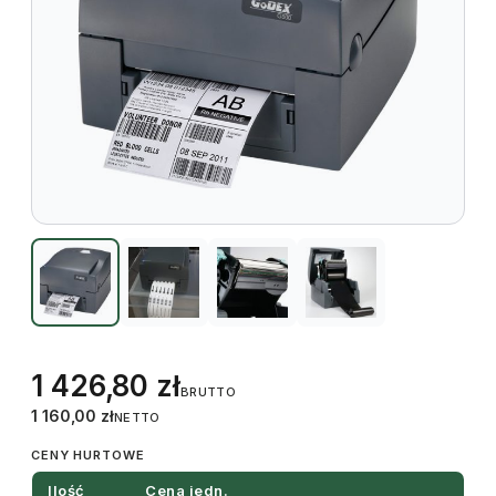
1 426,80
zł
BRUTTO
1 160,00
zł
NETTO
CENY HURTOWE
Ilość
Cena jedn.