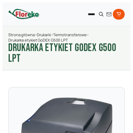
Strona główna
›
Drukarki
›
Termotransferowe
›
Drukarka etykiet GoDEX G500 LPT
DRUKARKA ETYKIET GODEX G500
LPT