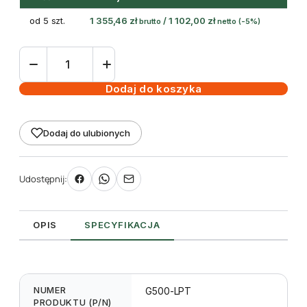
od 5 szt.
1 355,46
zł
/
1 102,00
zł
brutto
netto
(-5%)
ilość
Drukarka
etykiet
Dodaj do koszyka
GoDEX
G500
Dodaj do ulubionych
LPT
Udostępnij:
OPIS
SPECYFIKACJA
NUMER
G500-LPT
PRODUKTU (P/N)