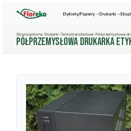
Etykiety/Papiery
Drukarki
Eksp
Strona główna
›
Drukarki
›
Termotransferowe
›
Półprzemysłowa dru
PółPRZEMYSłOWA DRUKARKA ETYK