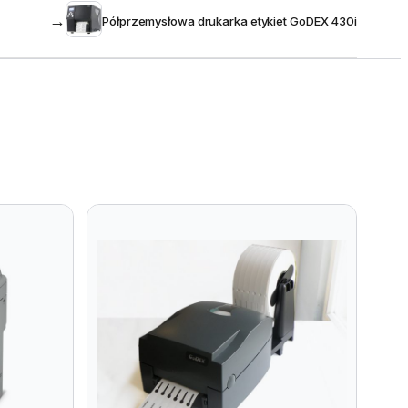
→
Półprzemysłowa drukarka etykiet GoDEX 430i