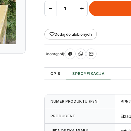
ilość
Półprzemysłowa
drukarka
etykiet
Dodaj do ulubionych
ELZAB
BP520L
Udostępnij:
OPIS
SPECYFIKACJA
NUMER PRODUKTU (P/N)
BP52
PRODUCENT
Elza
JEDNOSTKA MIARY
sztu