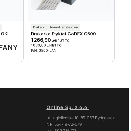
Drukarki
Termotransferowe
 OKI
Drukarka Etykiet GoDEX G500
1 266,90
zł
BRUTTO
1 030,00
zł
NETTO
FANY
P/N: G500-LAN
Online Sp. z o.o.
ul. Jagiellońska 10, 85-067 Bydgoszcz
NIP: 554-19-72-579
tel.: 602 286 717