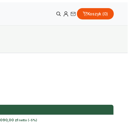
Koszyk (
0
)
 090,00
zł
netto
(-5%)