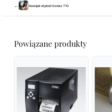
←
Nawijak etykiet Godex T10
Powiązane produkty