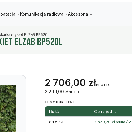
loatacja
Komunikacja radiowa
Akcesoria
karka etykiet ELZAB BP520L
IET ELZAB BP520L
2 706,00
zł
BRUTTO
2 200,00
zł
NETTO
CENY HURTOWE
Ilość
Cena jedn.
od 5 szt.
2 570,70
zł
/
2
brutto