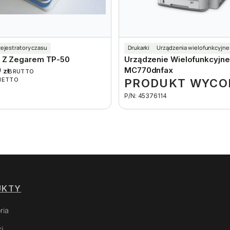
ejestratory czasu
Drukarki
Urządzenia wielofunkcyjne
 Z Zegarem TP-50
Urządzenie Wielofunkcyjne
0
MC770dnfax
zł
BRUTTO
NETTO
PRODUKT WYCO
P/N: 45376114
UKTY
ria
i