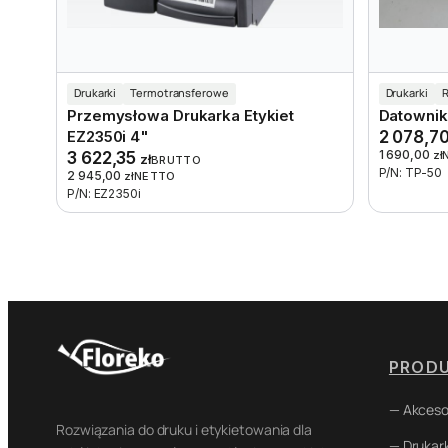
Drukarki
Termotransferowe
Drukarki
R
Przemysłowa Drukarka Etykiet
Datownik
EZ2350i 4"
2 078,7
1 690,00
3 622,35
zł
zł
BRUTTO
P/N: TP-50
2 945,00
zł
NETTO
P/N: EZ2350i
PROD
— Akceso
Rozwiązania do druku i etykietowania dla
— Drukark