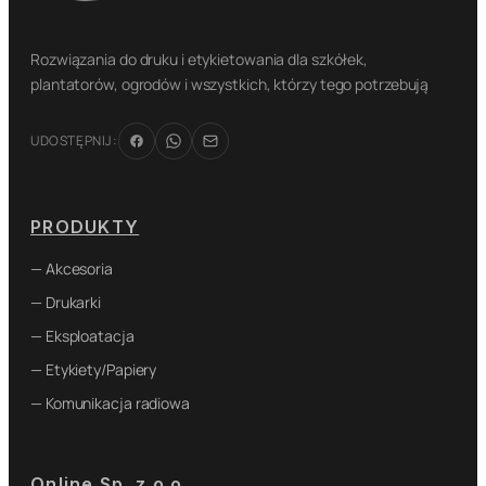
Rozwiązania do druku i etykietowania dla szkółek,
plantatorów, ogrodów i wszystkich, którzy tego potrzebują
UDOSTĘPNIJ:
PRODUKTY
— Akcesoria
— Drukarki
— Eksploatacja
— Etykiety/Papiery
— Komunikacja radiowa
Online Sp. z o.o.