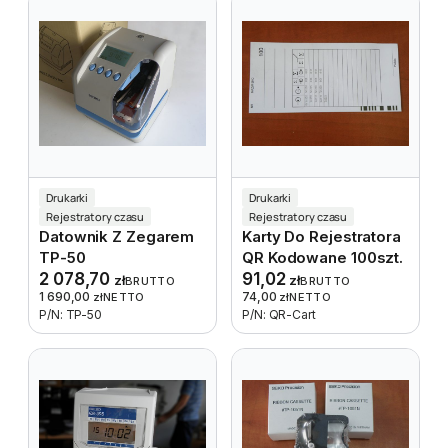
Drukarki
Drukarki
Rejestratory czasu
Rejestratory czasu
Datownik Z Zegarem
Karty Do Rejestratora
TP-50
QR Kodowane 100szt.
2 078,70
91,02
zł
zł
BRUTTO
BRUTTO
1 690,00
74,00
zł
NETTO
zł
NETTO
P/N: TP-50
P/N: QR-Cart