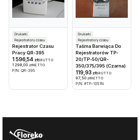
Drukarki
Drukarki
Rejestratory czasu
Rejestratory czasu
Rejestrator Czasu
Taśma Barwiąca Do
Pracy QR-395
Rejestratorów TP-
1 596,54
20/TP-50/QR-
zł
BRUTTO
1 298,00
zł
NETTO
350/375/395 (czarna)
P/N: QR-395
119,93
zł
BRUTTO
97,50
zł
NETTO
P/N: #TP-1051N