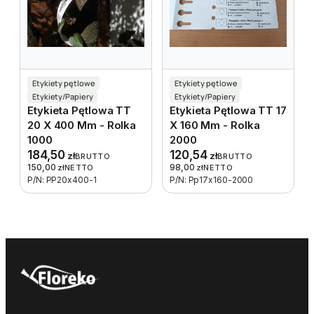
Etykiety pętlowe
Etykiety pętlowe
Etykiety/Papiery
Etykiety/Papiery
Etykieta Pętlowa TT
Etykieta Pętlowa TT 17
20 X 400 Mm - Rolka
X 160 Mm - Rolka
1000
2000
184,50
120,54
zł
zł
BRUTTO
BRUTTO
150,00
98,00
zł
NETTO
zł
NETTO
P/N: PP20x400-1
P/N: Pp17x160-2000