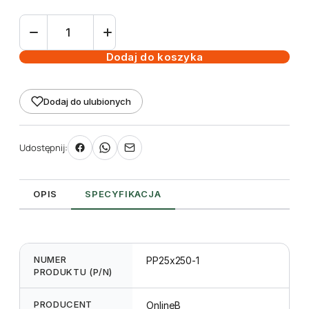
ilość
Etykieta
pętlowa
Dodaj do koszyka
TT
25
Dodaj do ulubionych
x
250
mm
Udostępnij:
-
rolka
1000
OPIS
SPECYFIKACJA
NUMER
PP25x250-1
PRODUKTU (P/N)
PRODUCENT
OnlineB