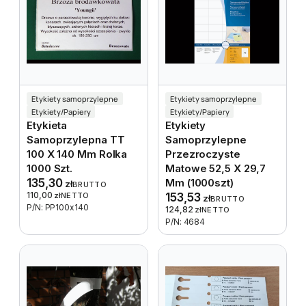
Etykiety samoprzylepne
Etykiety samoprzylepne
Etykiety/Papiery
Etykiety/Papiery
Etykieta
Etykiety
Samoprzylepna TT
Samoprzylepne
100 X 140 Mm Rolka
Przezroczyste
1000 Szt.
Matowe 52,5 X 29,7
135,30
Mm (1000szt)
zł
BRUTTO
110,00
zł
NETTO
153,53
zł
BRUTTO
P/N: PP100x140
124,82
zł
NETTO
P/N: 4684