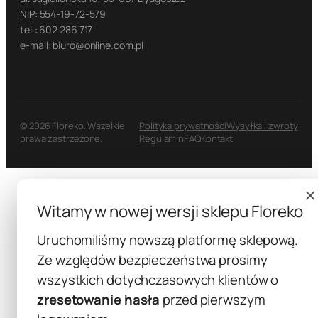
NIP: 554-19-72-579
tel.: 602 286 717
e-mail: biuro@online.com.pl
© 2026 Floreko. Wszelkie
Polityka prywatności
Wysyłka i zwroty
prawa zastrzeżone.
Regulamin
FAQ
Kontakt
×
Witamy w nowej wersji sklepu Floreko
Uruchomiliśmy nowszą platformę sklepową.
Ze względów bezpieczeństwa prosimy
wszystkich dotychczasowych klientów o
zresetowanie hasła
przed pierwszym