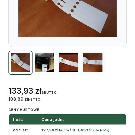
133,93
zł
BRUTTO
108,89
zł
NETTO
CENY HURTOWE
Ilość
Cena jedn.
od 5 szt.
127,24
zł
/
103,45
zł
brutto
netto
(-5%)