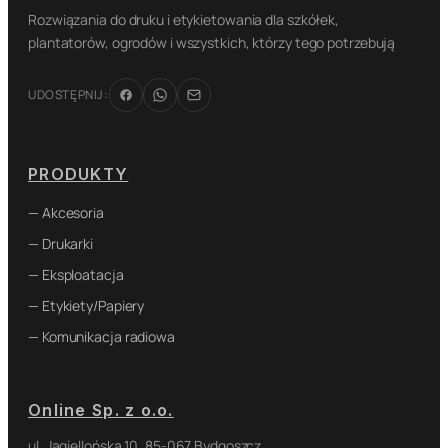
Rozwiązania do druku i etykietowania dla szkółek,
plantatorów, ogrodów i wszystkich, którzy tego potrzebują
UDOSTĘPNIJ:
PRODUKTY
— Akcesoria
— Drukarki
— Eksploatacja
— Etykiety/Papiery
— Komunikacja radiowa
Online Sp. z o.o.
ul. Jagiellońska 10, 85-067 Bydgoszcz