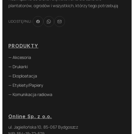
plantatorów, ogrodów i wszystkich, którzy tego potrzebują
UDOSTĘPNIJ:
PRODUKTY
— Akcesoria
— Drukarki
— Eksploatacja
— Etykiety/Papiery
— Komunikacja radiowa
Online Sp. z o.o.
ul. Jagiellońska 10, 85-067 Bydgoszcz
NIP: 554-19-72-579