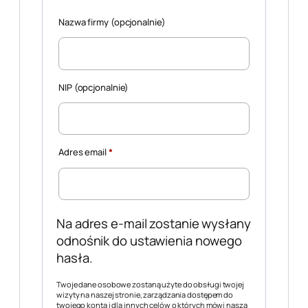
Nazwa firmy
(opcjonalnie)
NIP
(opcjonalnie)
Wymagane
Adres email
*
Na adres e-mail zostanie wysłany
odnośnik do ustawienia nowego
hasła.
Twoje dane osobowe zostaną użyte do obsługi twojej
wizyty na naszej stronie, zarządzania dostępem do
twojego konta i dla innych celów o których mówi nasza