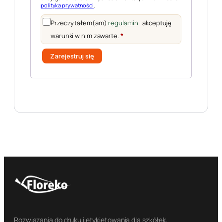
polityka prywatności
.
Przeczytałem(am)
regulamin
i akceptuję
warunki w nim zawarte.
*
Zarejestruj się
Rozwiązania do druku i etykietowania dla szkółek,