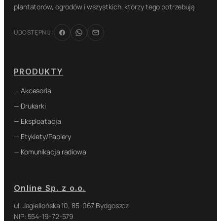
plantatorów, ogrodów i wszystkich, którzy tego potrzebują
UDOSTĘPNIJ:
PRODUKTY
— Akcesoria
— Drukarki
— Eksploatacja
— Etykiety/Papiery
— Komunikacja radiowa
Online Sp. z o.o.
ul. Jagiellońska 10, 85-067 Bydgoszcz
NIP: 554-19-72-579