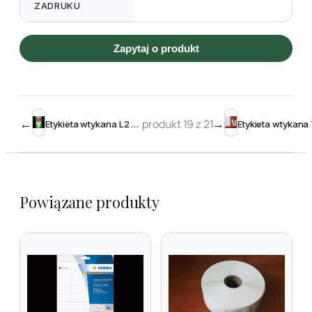
ZADRUKU
Zapytaj o produkt
←
produkt 19 z 21
→
Etykieta wtykana L2 66 x 167 mm click (750szt.)
Powiązane produkty