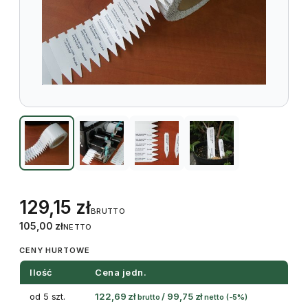
129,15
zł
BRUTTO
105,00
zł
NETTO
CENY HURTOWE
Ilość
Cena jedn.
od 5 szt.
122,69
zł
/
99,75
zł
brutto
netto
(-5%)