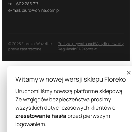
tel.: 602 286 717
e-mail: biuro@online.com.pl
© 2026 Floreko. Wszelkie
Polityka prywatności
Wysyłka i zwroty
prawa zastrzeżone.
Regulamin
FAQ
Kontakt
×
Witamy w nowej wersji sklepu Floreko
Uruchomiliśmy nowszą platformę sklepową.
Ze względów bezpieczeństwa prosimy
wszystkich dotychczasowych klientów o
zresetowanie hasła
przed pierwszym
logowaniem.