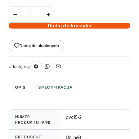
ilość
Etykieta
wtykana
Dodaj do koszyka
TT
15x80
Dodaj do ulubionych
mm
-
rolka
Udostępnij:
2000szt.
OPIS
SPECYFIKACJA
NUMER
pvc15-2
PRODUKTU (P/N)
PRODUCENT
OnlineB