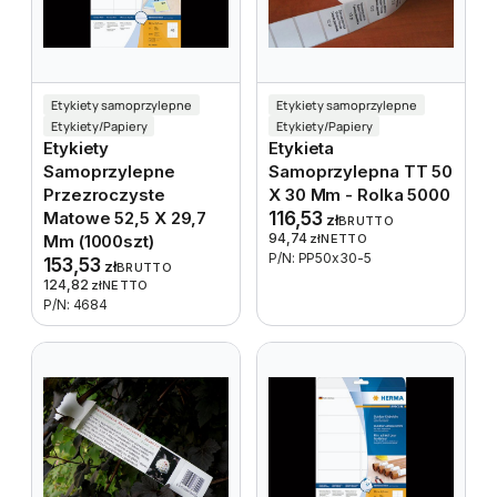
Etykiety samoprzylepne
Etykiety samoprzylepne
Etykiety/Papiery
Etykiety/Papiery
Etykiety
Etykieta
Samoprzylepne
Samoprzylepna TT 50
Przezroczyste
X 30 Mm - Rolka 5000
Matowe 52,5 X 29,7
116,53
zł
BRUTTO
94,74
Mm (1000szt)
zł
NETTO
P/N: PP50x30-5
153,53
zł
BRUTTO
124,82
zł
NETTO
P/N: 4684