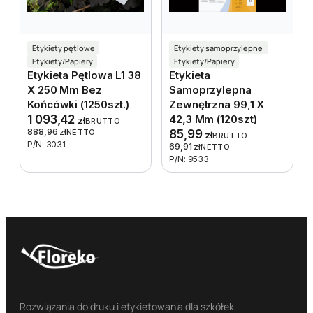
Etykiety pętlowe
Etykiety samoprzylepne
Etykiety/Papiery
Etykiety/Papiery
Etykieta Pętlowa L1 38
Etykieta
X 250 Mm Bez
Samoprzylepna
Końcówki (1250szt.)
Zewnętrzna 99,1 X
1 093,42
42,3 Mm (120szt)
zł
BRUTTO
888,96
zł
NETTO
85,99
zł
BRUTTO
P/N: 3031
69,91
zł
NETTO
P/N: 9533
Rozwiązania do druku i etykietowania dla szkółek,