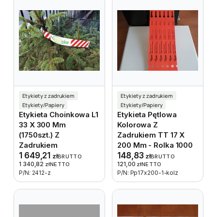
Etykiety z zadrukiem
Etykiety z zadrukiem
Etykiety/Papiery
Etykiety/Papiery
Etykieta Choinkowa L1
Etykieta Pętlowa
33 X 300 Mm
Kolorowa Z
(1750szt.) Z
Zadrukiem TT 17 X
Zadrukiem
200 Mm - Rolka 1000
1 649,21
148,83
zł
zł
BRUTTO
BRUTTO
1 340,82
121,00
zł
NETTO
zł
NETTO
P/N: 2412-z
P/N: Pp17x200-1-kolz