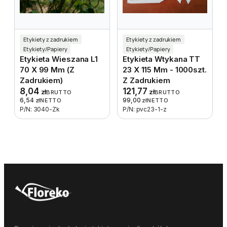
Etykiety z zadrukiem
Etykiety z zadrukiem
Etykiety/Papiery
Etykiety/Papiery
Etykieta Wieszana L1
Etykieta Wtykana TT
70 X 99 Mm (z
23 X 115 Mm - 1000szt.
Zadrukiem)
Z Zadrukiem
8,04
121,77
zł
zł
BRUTTO
BRUTTO
6,54
99,00
zł
NETTO
zł
NETTO
P/N: 3040-Zk
P/N: pvc23-1-z