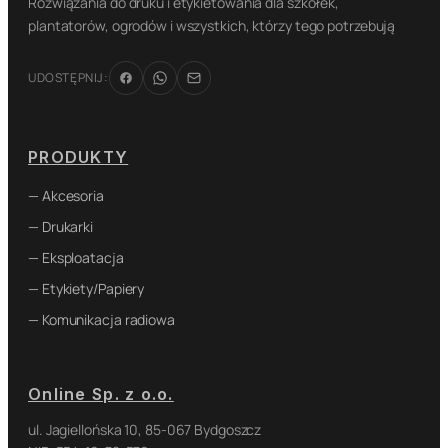
Rozwiązania do druku i etykietowania dla szkółek,
plantatorów, ogrodów i wszystkich, którzy tego potrzebują
UDOSTĘPNIJ:
PRODUKTY
— Akcesoria
— Drukarki
— Eksploatacja
— Etykiety/Papiery
— Komunikacja radiowa
Online Sp. z o.o.
ul. Jagiellońska 10, 85-067 Bydgoszcz