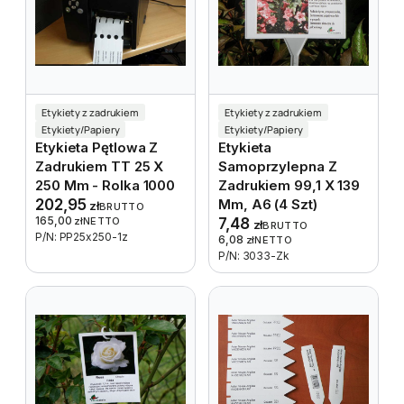
Etykiety z zadrukiem
Etykiety z zadrukiem
Etykiety/Papiery
Etykiety/Papiery
Etykieta Pętlowa Z
Etykieta
Zadrukiem TT 25 X
Samoprzylepna Z
250 Mm - Rolka 1000
Zadrukiem 99,1 X 139
202,95
Mm, A6 (4 Szt)
zł
BRUTTO
165,00
zł
NETTO
7,48
zł
BRUTTO
P/N: PP25x250-1z
6,08
zł
NETTO
P/N: 3033-Zk