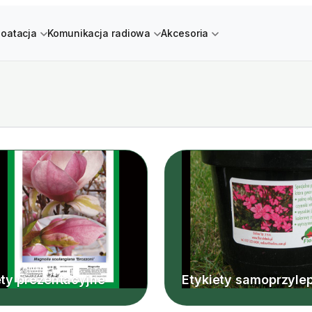
loatacja
Komunikacja radiowa
Akcesoria
ety prezentacyjne
Etykiety samoprzyle