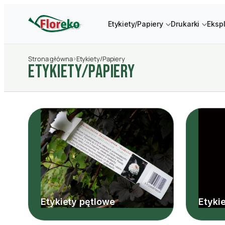
Etykiety/Papiery
Drukarki
Eksp
Strona główna
›
Etykiety/Papiery
Etykiety/Papiery
Etykiety pętlowe
Etyki