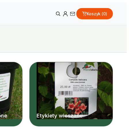
Koszyk (
0
)
pne
Etykiety wieszane