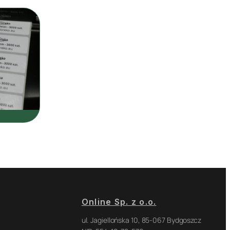
Online Sp. z o.o.
ul. Jagiellońska 10, 85-067 Bydgoszcz