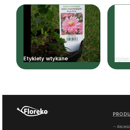
Etykiety wtykane
Nylon
PROD
— Akceso