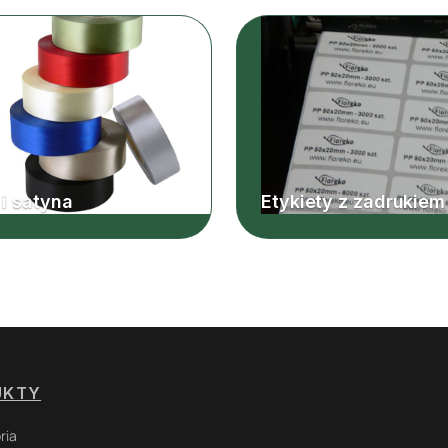
 i satyna
Etykiety z zadrukiem
UKTY
ria