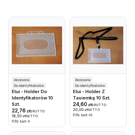
Akcesoria
Akcesoria
Do identyfikatorów
Do identyfikatorów
Etui - Holder Do
Etui - Holder Z
Identyfikatorów 10
Tasiemką 10 Szt.
Szt.
24,60
zł
BRUTTO
20,00
22,76
zł
NETTO
zł
BRUTTO
P/N: kart-ht
18,50
zł
NETTO
P/N: kart-h