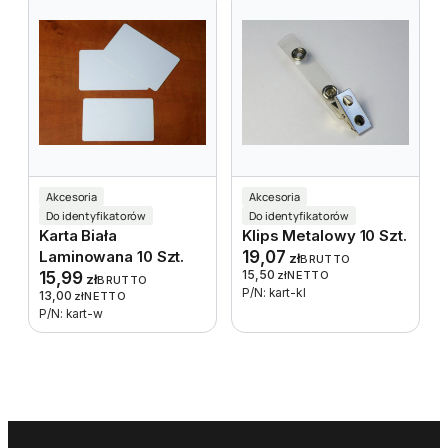
Akcesoria
Akcesoria
Do identyfikatorów
Do identyfikatorów
Karta Biała
Klips Metalowy 10 Szt.
Laminowana 10 Szt.
19,07
zł
BRUTTO
15,50
15,99
zł
NETTO
zł
BRUTTO
P/N: kart-kl
13,00
zł
NETTO
P/N: kart-w