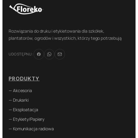
Rozwiązania do druku i etykietowania dla szkółek,
plantatorów, ogrodów i wszystkich, którzy tego potrzebują
UDOSTĘPNIJ:
PRODUKTY
— Akcesoria
— Drukarki
— Eksploatacja
— Etykiety/Papiery
— Komunikacja radiowa