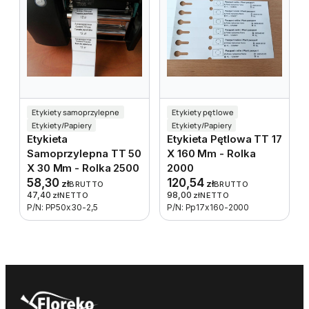
Etykiety samoprzylepne
Etykiety pętlowe
Etykiety/Papiery
Etykiety/Papiery
Etykieta
Etykieta Pętlowa TT 17
Samoprzylepna TT 50
X 160 Mm - Rolka
X 30 Mm - Rolka 2500
2000
58,30
120,54
zł
zł
BRUTTO
BRUTTO
47,40
98,00
zł
NETTO
zł
NETTO
P/N: PP50x30-2,5
P/N: Pp17x160-2000