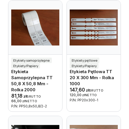
Etykiety samoprzylepne
Etykiety pętlowe
Etykiety/Papiery
Etykiety/Papiery
Etykieta
Etykieta Pętlowa TT
Samoprzylepna TT
20 X 300 Mm - Rolka
50,8 X 50,8 Mm -
1000
Rolka 2000
147,60
zł
BRUTTO
120,00
81,18
zł
NETTO
zł
BRUTTO
P/N: PP20x300-1
66,00
zł
NETTO
P/N: PP50,8x50,8/2-2