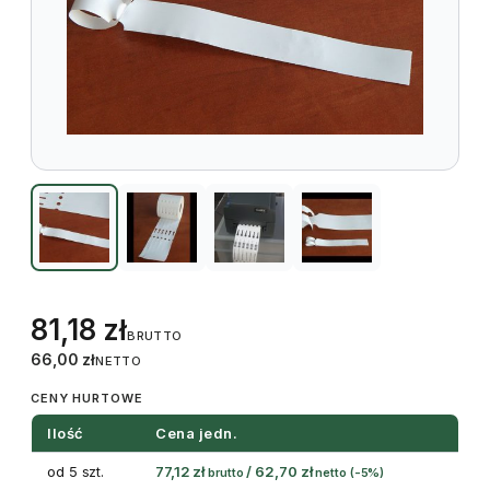
81,18
zł
BRUTTO
66,00
zł
NETTO
CENY HURTOWE
Ilość
Cena jedn.
od 5 szt.
77,12
zł
/
62,70
zł
brutto
netto
(-5%)