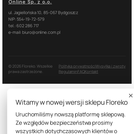
Online Sp. z o.o.
ul. Jagiellońska 10, 85-067 Bydgoszcz
NIP: 554-19-72-579
tel.: 602 286 717
e-mail: biuro@online.com.pl
© 2026 Floreko. Wszelkie
Polityka prywatności
Wysyłka i zwroty
prawa zastrzeżone.
Regulamin
FAQ
Kontakt
×
Witamy w nowej wersji sklepu Floreko
Uruchomiliśmy nowszą platformę sklepową.
Ze względów bezpieczeństwa prosimy
wszystkich dotychczasowych klientów o