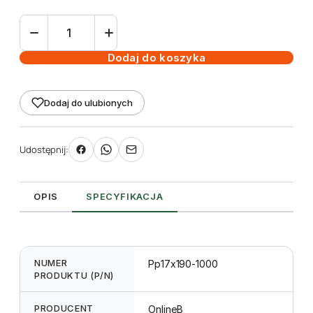
ilość
Etykieta
pętlowa
Dodaj do koszyka
TT
17
Dodaj do ulubionych
x
190
mm
Udostępnij:
-
rolka
1000
OPIS
SPECYFIKACJA
NUMER
Pp17x190-1000
PRODUKTU (P/N)
PRODUCENT
OnlineB