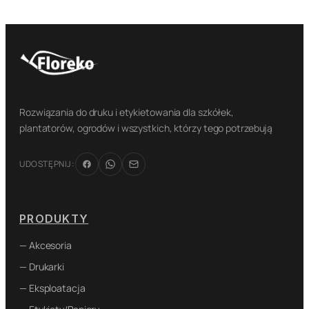
Rozwiązania do druku i etykietowania dla szkółek,
plantatorów, ogrodów i wszystkich, którzy tego potrzebują
UDOSTĘPNIJ:
PRODUKTY
— Akcesoria
— Drukarki
— Eksploatacja