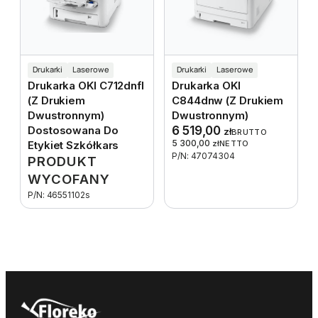
Drukarki
Laserowe
Drukarki
Laserowe
Drukarka OKI C712dnfl
Drukarka OKI
(z Drukiem
C844dnw (z Drukiem
Dwustronnym)
Dwustronnym)
Dostosowana Do
6 519,00
zł
BRUTTO
5 300,00
Etykiet Szkółkars
zł
NETTO
P/N: 47074304
PRODUKT
WYCOFANY
P/N: 46551102s