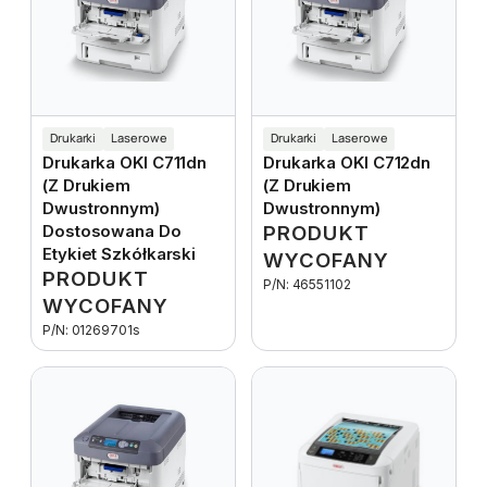
Drukarki
Laserowe
Drukarki
Laserowe
Drukarka OKI C711dn
Drukarka OKI C712dn
(z Drukiem
(z Drukiem
Dwustronnym)
Dwustronnym)
Dostosowana Do
PRODUKT
Etykiet Szkółkarski
WYCOFANY
PRODUKT
P/N: 46551102
WYCOFANY
P/N: 01269701s