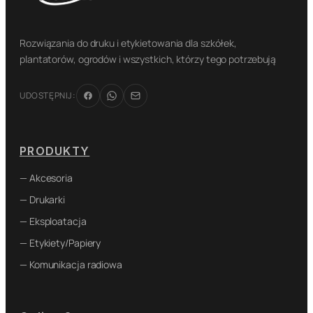
Rozwiązania do druku i etykietowania dla szkółek,
plantatorów, ogrodów i wszystkich, którzy tego potrzebują
UDOSTĘPNIJ:
PRODUKTY
— Akcesoria
— Drukarki
— Eksploatacja
— Etykiety/Papiery
— Komunikacja radiowa