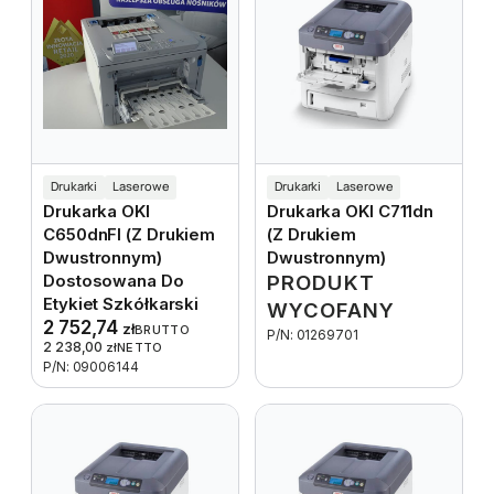
Drukarki
Laserowe
Drukarki
Laserowe
Drukarka OKI
Drukarka OKI C711dn
C650dnFl (z Drukiem
(z Drukiem
Dwustronnym)
Dwustronnym)
Dostosowana Do
PRODUKT
Etykiet Szkółkarski
WYCOFANY
2 752,74
zł
BRUTTO
P/N: 01269701
2 238,00
zł
NETTO
P/N: 09006144