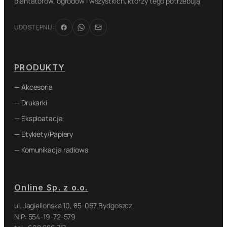
plantatorów, ogrodów i wszystkich, którzy tego potrzebują
UDOSTĘPNIJ:
PRODUKTY
— Akcesoria
— Drukarki
— Eksploatacja
— Etykiety/Papiery
— Komunikacja radiowa
Online Sp. z o.o.
ul. Jagiellońska 10, 85-067 Bydgoszcz
NIP: 554-19-72-579