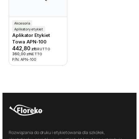
Akcesoria
Aplikatory etykiet
Aplikator Etykiet
Towa APN-100
442,80
zł
BRUTTO
360,00
zł
NETTO
P/N: APN-100
Rozwiązania do druku i etykietowania dla szkółek,