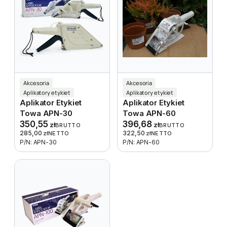
Akcesoria
Akcesoria
Aplikatory etykiet
Aplikatory etykiet
Aplikator Etykiet
Aplikator Etykiet
Towa APN-30
Towa APN-60
350,55
396,68
zł
zł
BRUTTO
BRUTTO
285,00
322,50
zł
NETTO
zł
NETTO
P/N: APN-30
P/N: APN-60