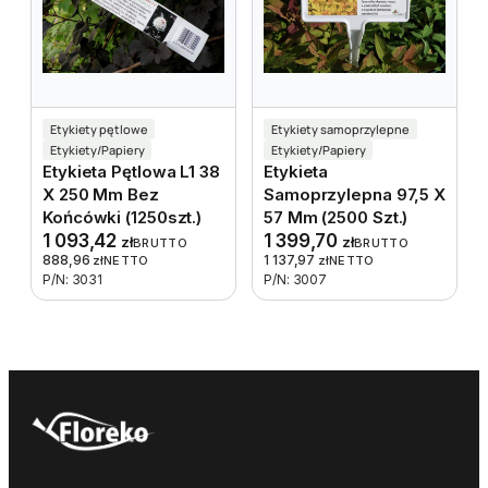
Etykiety pętlowe
Etykiety samoprzylepne
Etykiety/Papiery
Etykiety/Papiery
Etykieta Pętlowa L1 38
Etykieta
X 250 Mm Bez
Samoprzylepna 97,5 X
Końcówki (1250szt.)
57 Mm (2500 Szt.)
1 093,42
1 399,70
zł
zł
BRUTTO
BRUTTO
888,96
1 137,97
zł
NETTO
zł
NETTO
P/N: 3031
P/N: 3007