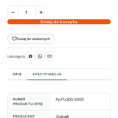
ilość
Etykieta
pętlowa
Dodaj do koszyka
TT
17
Dodaj do ulubionych
x
200
mm
Udostępnij:
-
rolka
5000
OPIS
SPECYFIKACJA
NUMER
Pp17x200-5000
PRODUKTU (P/N)
PRODUCENT
OnlineB