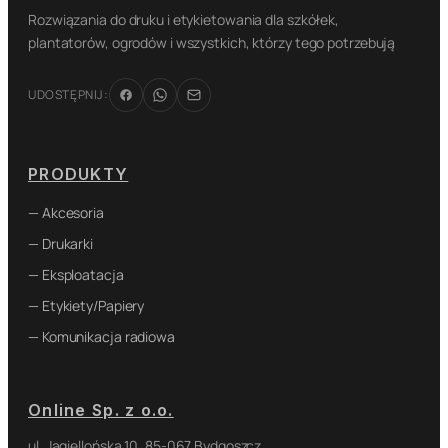
Rozwiązania do druku i etykietowania dla szkółek,
plantatorów, ogrodów i wszystkich, którzy tego potrzebują
UDOSTĘPNIJ:
PRODUKTY
— Akcesoria
— Drukarki
— Eksploatacja
— Etykiety/Papiery
— Komunikacja radiowa
Online Sp. z o.o.
ul. Jagiellońska 10, 85-067 Bydgoszcz