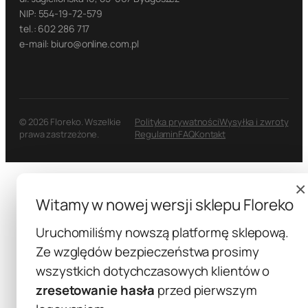
NIP: 554-19-72-579
tel.: 602 286 717
e-mail: biuro@online.com.pl
© 2026 Floreko. Wszelkie
Polityka prywatności
Wysyłka i zwroty
prawa zastrzeżone.
Regulamin
FAQ
Kontakt
×
Witamy w nowej wersji sklepu Floreko
Uruchomiliśmy nowszą platformę sklepową.
Ze względów bezpieczeństwa prosimy
wszystkich dotychczasowych klientów o
zresetowanie hasła
przed pierwszym