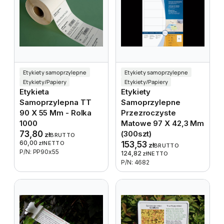
Etykiety samoprzylepne
Etykiety samoprzylepne
Etykiety/Papiery
Etykiety/Papiery
Etykieta
Etykiety
Samoprzylepna TT
Samoprzylepne
90 X 55 Mm - Rolka
Przezroczyste
1000
Matowe 97 X 42,3 Mm
73,80
(300szt)
zł
BRUTTO
60,00
zł
NETTO
153,53
zł
BRUTTO
P/N: PP90x55
124,82
zł
NETTO
P/N: 4682