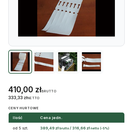
410,00
zł
BRUTTO
333,33
zł
NETTO
CENY HURTOWE
Ilość
Cena jedn.
od 5 szt.
389,49
zł
/
316,66
zł
brutto
netto
(-5%)