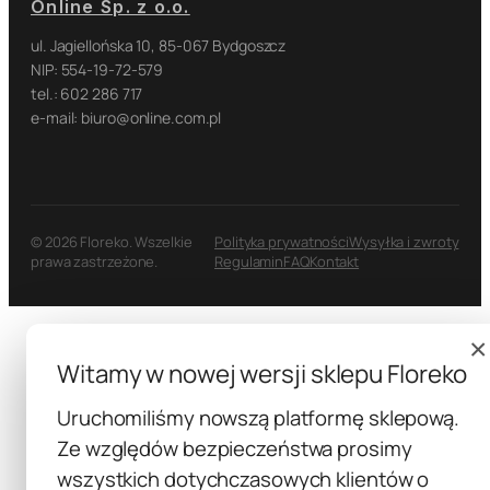
Online Sp. z o.o.
ul. Jagiellońska 10, 85-067 Bydgoszcz
NIP: 554-19-72-579
tel.: 602 286 717
e-mail: biuro@online.com.pl
© 2026 Floreko. Wszelkie
Polityka prywatności
Wysyłka i zwroty
prawa zastrzeżone.
Regulamin
FAQ
Kontakt
×
Witamy w nowej wersji sklepu Floreko
Uruchomiliśmy nowszą platformę sklepową.
Ze względów bezpieczeństwa prosimy
wszystkich dotychczasowych klientów o