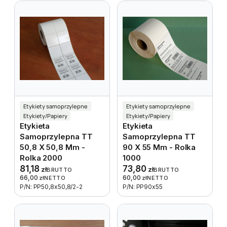
Etykiety samoprzylepne
Etykiety samoprzylepne
Etykiety/Papiery
Etykiety/Papiery
Etykieta
Etykieta
Samoprzylepna TT
Samoprzylepna TT
50,8 X 50,8 Mm -
90 X 55 Mm - Rolka
Rolka 2000
1000
81,18
73,80
zł
zł
BRUTTO
BRUTTO
66,00
60,00
zł
NETTO
zł
NETTO
P/N: PP50,8x50,8/2-2
P/N: PP90x55