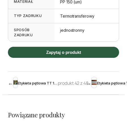
MATERIAŁ
PP 150 (um)
TYP ZADRUKU
Termotransferowy
SPOSÓB
jednostronny
ZADRUKU
Zapytaj o produkt
←
produkt 42 z 48
→
Etykieta pętlowa TT 17 x 200 mm kolorowa- rolka 1000
Powiązane produkty