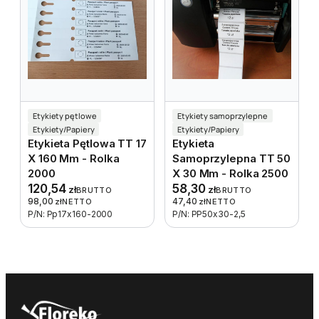
Etykiety pętlowe
Etykiety samoprzylepne
Etykiety/Papiery
Etykiety/Papiery
Etykieta Pętlowa TT 17
Etykieta
X 160 Mm - Rolka
Samoprzylepna TT 50
2000
X 30 Mm - Rolka 2500
120,54
58,30
zł
zł
BRUTTO
BRUTTO
98,00
47,40
zł
NETTO
zł
NETTO
P/N: Pp17x160-2000
P/N: PP50x30-2,5