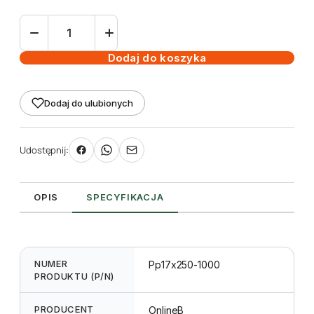
ilość
Etykieta
pętlowa
Dodaj do koszyka
TT
17
Dodaj do ulubionych
x
250
mm
Udostępnij:
-
rolka
1000
OPIS
SPECYFIKACJA
NUMER
Pp17x250-1000
PRODUKTU (P/N)
PRODUCENT
OnlineB