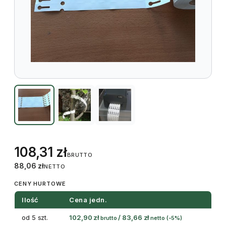
108,31
zł
BRUTTO
88,06
zł
NETTO
CENY HURTOWE
Ilość
Cena jedn.
od 5 szt.
102,90
zł
/
83,66
zł
brutto
netto
(-5%)