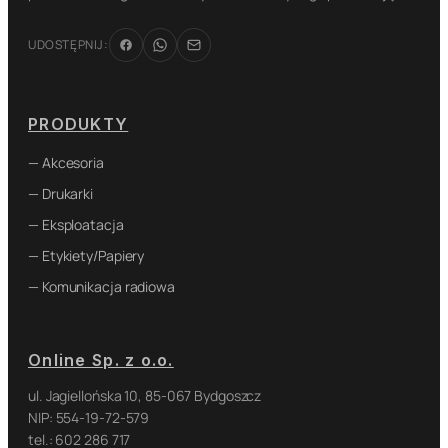
UDOSTĘPNIJ:
PRODUKTY
— Akcesoria
— Drukarki
— Eksploatacja
— Etykiety/Papiery
— Komunikacja radiowa
Online Sp. z o.o.
ul. Jagiellońska 10, 85-067 Bydgoszcz
NIP: 554-19-72-579
tel.: 602 286 717