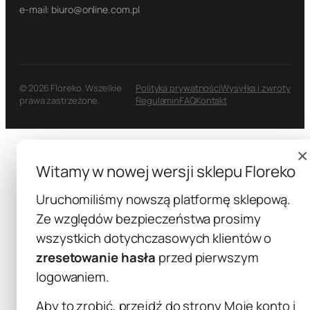
e-mail: biuro@online.com.pl
© 2026 Floreko. Wszelkie
Polityka prywatności
Wysyłka i zwroty
prawa zastrzeżone.
Regulamin
FAQ
Kontakt
×
Witamy w nowej wersji sklepu Floreko
Uruchomiliśmy nowszą platformę sklepową.
Ze względów bezpieczeństwa prosimy
wszystkich dotychczasowych klientów o
zresetowanie hasła
przed pierwszym
logowaniem.
Aby to zrobić, przejdź do strony
Moje konto
i