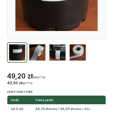
49,20
zł
BRUTTO
40,00
zł
NETTO
CENY HURTOWE
Ilość
Cena jedn.
od 5 szt.
46,74
zł
/
38,00
zł
brutto
netto
(-5%)