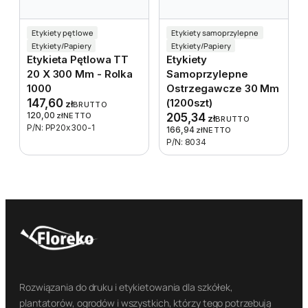
Etykiety pętlowe
Etykiety samoprzylepne
Etykiety/Papiery
Etykiety/Papiery
Etykieta Pętlowa TT
Etykiety
20 X 300 Mm - Rolka
Samoprzylepne
1000
Ostrzegawcze 30 Mm
147,60
(1200szt)
zł
BRUTTO
120,00
zł
NETTO
205,34
zł
BRUTTO
P/N: PP20x300-1
166,94
zł
NETTO
P/N: 8034
Rozwiązania do druku i etykietowania dla szkółek,
plantatorów, ogrodów i wszystkich, którzy tego potrzebują