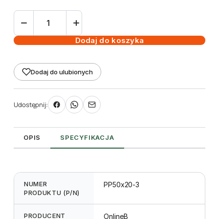
ilość
Etykieta
samoprzylepna
Dodaj do koszyka
TT
50
Dodaj do ulubionych
x
20
mm
Udostępnij:
-
rolka
3000
OPIS
SPECYFIKACJA
NUMER
PP50x20-3
PRODUKTU (P/N)
PRODUCENT
OnlineB