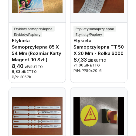
Etykiety samoprzylepne
Etykiety samoprzylepne
Etykiety/Papiery
Etykiety/Papiery
Etykieta
Etykieta
Samoprzylepna 85 X
Samoprzylepna TT 50
54 Mm (rozmiar Karty
X 20 Mm - Rolka 6000
Magnet. 10 Szt.)
87,33
zł
BRUTTO
71,00
8,40
zł
NETTO
zł
BRUTTO
P/N: PP50x20-6
6,83
zł
NETTO
P/N: 3057K