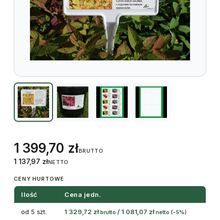
1 399,70
zł
BRUTTO
1 137,97
zł
NETTO
CENY HURTOWE
Ilość
Cena jedn.
od 5 szt.
1 329,72
zł
/
1 081,07
zł
brutto
netto
(-5%)