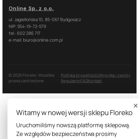
Online Sp. z o.o.
ul. Jagiellońska 10, 85-067 Bydgoszcz
NIP: 554-19-72-579
tel.: 602 286 717
e-mail: biuro@online.com.pl
© 2026 Floreko. Wszelkie
Polityka prywatności
Wysyłka i zwroty
prawa zastrzeżone.
Regulamin
FAQ
Kontakt
×
Witamy w nowej wersji sklepu Floreko
Uruchomiliśmy nowszą platformę sklepową.
Ze względów bezpieczeństwa prosimy