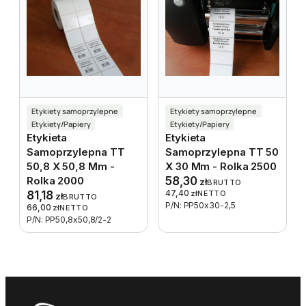
Etykiety samoprzylepne
Etykiety samoprzylepne
Etykiety/Papiery
Etykiety/Papiery
Etykieta
Etykieta
Samoprzylepna TT
Samoprzylepna TT 50
50,8 X 50,8 Mm -
X 30 Mm - Rolka 2500
Rolka 2000
58,30
zł
BRUTTO
47,40
81,18
zł
NETTO
zł
BRUTTO
P/N: PP50x30-2,5
66,00
zł
NETTO
P/N: PP50,8x50,8/2-2