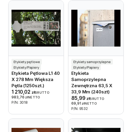
Etykiety pętlowe
Etykiety samoprzylepne
Etykiety/Papiery
Etykiety/Papiery
Etykieta Pętlowa L1 40
Etykieta
X 278 Mm Większa
Samoprzylepna
Pętla (1250szt.)
Zewnętrzna 63,5 X
1 210,02
33,9 Mm (240szt)
zł
BRUTTO
983,76
zł
NETTO
85,99
zł
BRUTTO
P/N: 3018
69,91
zł
NETTO
P/N: 9532