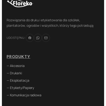
Rozwiązania do druku i etykietowania dla szkółek,
plantatorów, ogrodów i wszystkich, którzy tego potrzebują
UDOSTĘPNIJ:
PRODUKTY
— Akcesoria
— Drukarki
— Eksploatacja
— Etykiety/Papiery
— Komunikacja radiowa