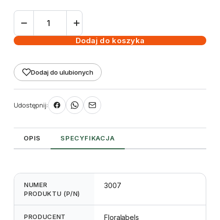
ilość
Etykieta
samoprzylepna
Dodaj do koszyka
97,5
x
Dodaj do ulubionych
57
mm
(2500
Udostępnij:
szt.)
OPIS
SPECYFIKACJA
NUMER
3007
PRODUKTU (P/N)
PRODUCENT
Floralabels