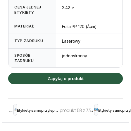
CENA JEDNEJ
2.42 zł
ETYKIETY
MATERIAŁ
Folia PP 120 (Âµm)
TYP ZADRUKU
Laserowy
SPOSÓB
jednostronny
ZADRUKU
Zapytaj o produkt
←
produkt 58 z 73
→
Etykiety samoprzylepne przezroczyste błyszczące średnica 40 mm (600szt)