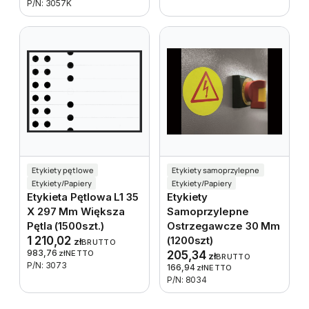
P/N: 3057K
Etykiety pętlowe
Etykiety samoprzylepne
Etykiety/Papiery
Etykiety/Papiery
Etykieta Pętlowa L1 35
Etykiety
X 297 Mm Większa
Samoprzylepne
Pętla (1500szt.)
Ostrzegawcze 30 Mm
1 210,02
(1200szt)
zł
BRUTTO
983,76
zł
NETTO
205,34
zł
BRUTTO
P/N: 3073
166,94
zł
NETTO
P/N: 8034