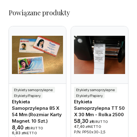
Powiązane produkty
Etykiety samoprzylepne
Etykiety samoprzylepne
Etykiety/Papiery
Etykiety/Papiery
Etykieta
Etykieta
Samoprzylepna 85 X
Samoprzylepna TT 50
54 Mm (rozmiar Karty
X 30 Mm - Rolka 2500
Magnet. 10 Szt.)
58,30
zł
BRUTTO
47,40
8,40
zł
NETTO
zł
BRUTTO
P/N: PP50x30-2,5
6,83
zł
NETTO