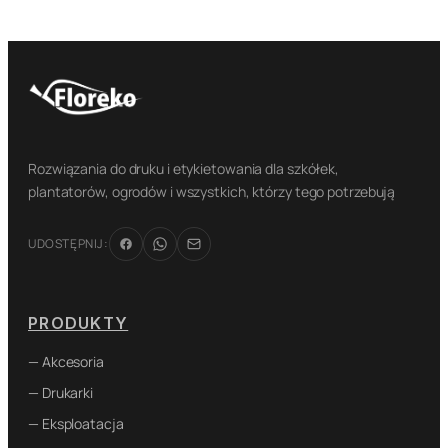
Rozwiązania do druku i etykietowania dla szkółek,
plantatorów, ogrodów i wszystkich, którzy tego potrzebują
UDOSTĘPNIJ:
PRODUKTY
— Akcesoria
— Drukarki
— Eksploatacja