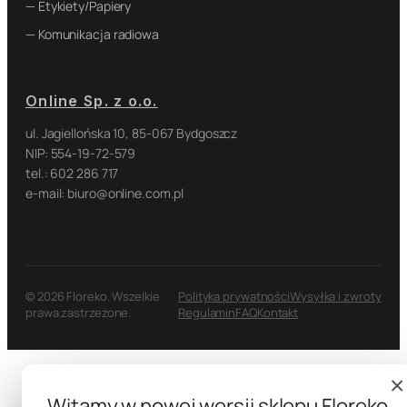
— Etykiety/Papiery
— Komunikacja radiowa
Online Sp. z o.o.
ul. Jagiellońska 10, 85-067 Bydgoszcz
NIP: 554-19-72-579
tel.: 602 286 717
e-mail: biuro@online.com.pl
© 2026 Floreko. Wszelkie
Polityka prywatności
Wysyłka i zwroty
prawa zastrzeżone.
Regulamin
FAQ
Kontakt
×
Witamy w nowej wersji sklepu Floreko