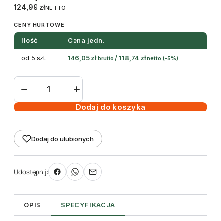
124,99
zł
NETTO
CENY HURTOWE
Ilość
Cena jedn.
od 5 szt.
146,05
zł
/
118,74
zł
brutto
netto
(-5%)
ilość
Etykiety
samoprzylepne
Dodaj do koszyka
przezroczyste
matowe
Dodaj do ulubionych
210
x
148
Udostępnij:
mm
(50szt)
OPIS
SPECYFIKACJA