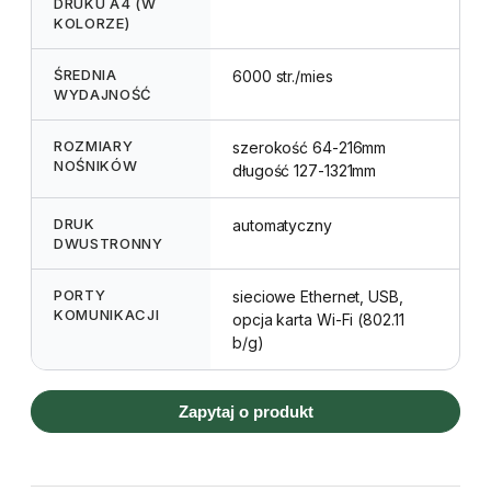
DRUKU A4 (W
KOLORZE)
ŚREDNIA
6000 str./mies
WYDAJNOŚĆ
ROZMIARY
szerokość 64-216mm
NOŚNIKÓW
długość 127-1321mm
DRUK
automatyczny
DWUSTRONNY
PORTY
sieciowe Ethernet, USB,
KOMUNIKACJI
opcja karta Wi-Fi (802.11
b/g)
Zapytaj o produkt