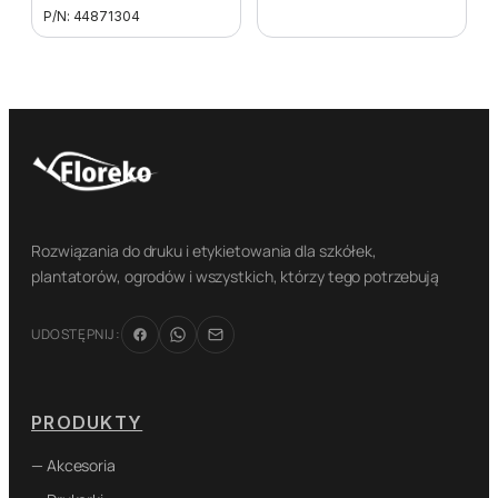
P/N: 44871304
Rozwiązania do druku i etykietowania dla szkółek,
plantatorów, ogrodów i wszystkich, którzy tego potrzebują
UDOSTĘPNIJ:
PRODUKTY
— Akcesoria