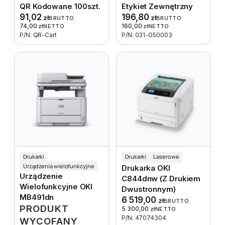
QR Kodowane 100szt.
Etykiet Zewnętrzny
91,02
196,80
zł
zł
BRUTTO
BRUTTO
74,00
160,00
zł
NETTO
zł
NETTO
P/N: QR-Cart
P/N: 031-G50003
Drukarki
Drukarki
Laserowe
Urządzenia wielofunkcyjne
Drukarka OKI
Urządzenie
C844dnw (z Drukiem
Wielofunkcyjne OKI
Dwustronnym)
MB491dn
6 519,00
zł
BRUTTO
PRODUKT
5 300,00
zł
NETTO
P/N: 47074304
WYCOFANY