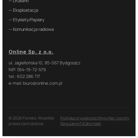
— Drukarki
— Eksploatacja
— Etykiety/Papiery
— Komunikacja radiowa
Online Sp. z o.o.
ul. Jagiellońska 10, 85-067 Bydgoszcz
NIP: 554-19-72-579
tel.: 602 286 717
e-mail: biuro@online.com.pl
© 2026 Floreko. Wszelkie
Polityka prywatności
Wysyłka i zwroty
prawa zastrzeżone.
Regulamin
FAQ
Kontakt