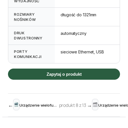
WYDAJNOŚĆ
ROZMIARY
długość do 1321mm
NOŚNIKÓW
DRUK
automatyczny
DWUSTRONNY
PORTY
sieciowe Ethernet, USB
KOMUNIKACJI
Zapytaj o produkt
←
produkt 8 z 13
→
Urządzenie wielofunkcyjne OKI MB461dn