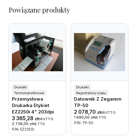
Powiązane produkty
Drukarki
Drukarki
Termotransferowe
Rejestratory czasu
Przemysłowa
Datownik Z Zegarem
Drukarka Etykiet
TP-50
EZ2250i 4" 203dpi
2 078,70
zł
BRUTTO
1 690,00
3 365,28
zł
NETTO
zł
BRUTTO
P/N: TP-50
2 736,00
zł
NETTO
P/N: EZ2250i