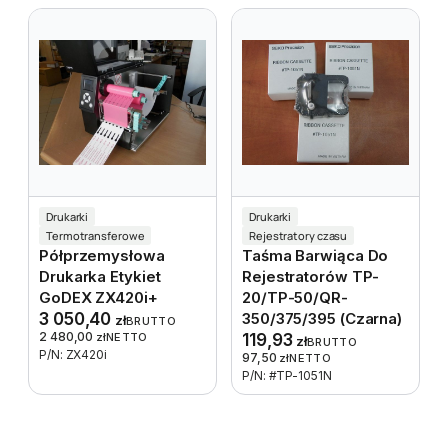
Drukarki
Drukarki
Termotransferowe
Rejestratory czasu
Półprzemysłowa
Taśma Barwiąca Do
Drukarka Etykiet
Rejestratorów TP-
GoDEX ZX420i+
20/TP-50/QR-
3 050,40
350/375/395 (czarna)
zł
BRUTTO
2 480,00
zł
NETTO
119,93
zł
BRUTTO
P/N: ZX420i
97,50
zł
NETTO
P/N: #TP-1051N