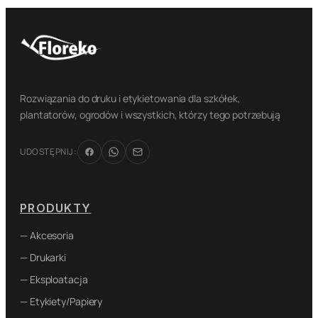
Rozwiązania do druku i etykietowania dla szkółek,
plantatorów, ogrodów i wszystkich, którzy tego potrzebują
UDOSTĘPNIJ:
PRODUKTY
— Akcesoria
— Drukarki
— Eksploatacja
— Etykiety/Papiery