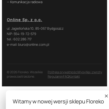
— Komunikacja radiowa
Online Sp. z o.o.
ul. Jagiellońska 10, 85-067 Bydgoszcz
NIP: 554-19-72-579
tel.: 602 286 717
e-mail: biuro@online.com.pl
© 2026 Floreko. Wszelkie
Polityka prywatności
Wysyłka i zwroty
prawa zastrzeżone.
Regulamin
FAQ
Kontakt
×
Witamy w nowej wersji sklepu Floreko