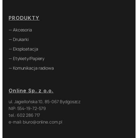
PRODUKTY
— Akcesoria
— Drukarki
— Eksploatacja
— Etykiety/Papiery
— Komunikacja radiowa
Online Sp. z o.o.
ul. Jagiellońska 10, 85-067 Bydgoszcz
NIP: 554-19-72-579
tel.: 602 286 717
e-mail: biuro@online.com.pl