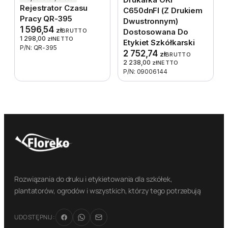
Rejestrator Czasu
C650dnFl (z Drukiem
Pracy QR-395
Dwustronnym)
1 596,54
zł
BRUTTO
Dostosowana Do
1 298,00
zł
NETTO
Etykiet Szkółkarski
P/N: QR-395
2 752,74
zł
BRUTTO
2 238,00
zł
NETTO
P/N: 09006144
Rozwiązania do druku i etykietowania dla szkółek,
plantatorów, ogrodów i wszystkich, którzy tego potrzebują
UDOSTĘPNIJ: