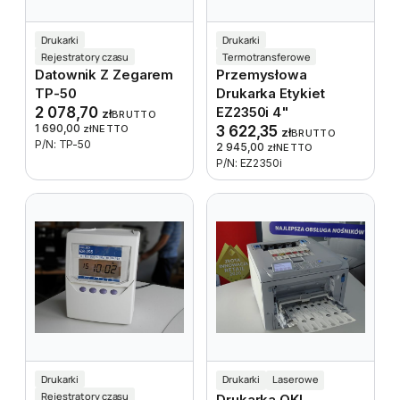
Drukarki
Drukarki
Rejestratory czasu
Termotransferowe
Datownik Z Zegarem
Przemysłowa
TP-50
Drukarka Etykiet
2 078,70
EZ2350i 4"
zł
BRUTTO
1 690,00
zł
NETTO
3 622,35
zł
BRUTTO
P/N: TP-50
2 945,00
zł
NETTO
P/N: EZ2350i
Drukarki
Drukarki
Laserowe
Rejestratory czasu
Drukarka OKI