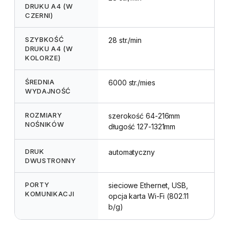
DRUKU A4 (W
CZERNI)
SZYBKOŚĆ
28 str./min
DRUKU A4 (W
KOLORZE)
ŚREDNIA
6000 str./mies
WYDAJNOŚĆ
ROZMIARY
szerokość 64-216mm
NOŚNIKÓW
długość 127-1321mm
DRUK
automatyczny
DWUSTRONNY
PORTY
sieciowe Ethernet, USB,
KOMUNIKACJI
opcja karta Wi-Fi (802.11
b/g)