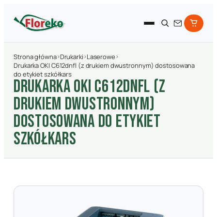
Strona główna
›
Drukarki
›
Laserowe
›
Drukarka OKI C612dnfl (z drukiem dwustronnym) dostosowana
do etykiet szkółkars
DRUKARKA OKI C612DNFL (Z
DRUKIEM DWUSTRONNYM)
DOSTOSOWANA DO ETYKIET
SZKółKARS