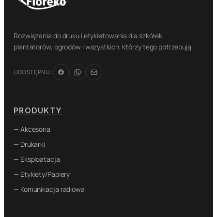
Rozwiązania do druku i etykietowania dla szkółek,
plantatorów, ogrodów i wszystkich, którzy tego potrzebują
UDOSTĘPNIJ:
PRODUKTY
— Akcesoria
— Drukarki
— Eksploatacja
— Etykiety/Papiery
— Komunikacja radiowa