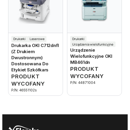
Drukarki
Laserowe
Drukarki
Urządzenia wielofunkcyjne
Drukarka OKI C712dnfl
Urządzenie
(z Drukiem
Wielofunkcyjne OKI
Dwustronnym)
MB461dn
Dostosowana Do
PRODUKT
Etykiet Szkółkars
WYCOFANY
PRODUKT
WYCOFANY
P/N: 44871004
P/N: 46551102s