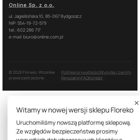
Online Sp. z o.o.
ul. Jagiellońska 10, 85-067 Bydgoszcz
NIP: 554-19-72-579
tel.: 602 286 717
e-mail: biuro@online.com.pl
© 2026 Floreko. Wszelkie
Polityka prywatności
Wysyłka i zwroty
prawa zastrzeżone.
Regulamin
FAQ
Kontakt
×
Witamy w nowej wersji sklepu Floreko
Uruchomiliśmy nowszą platformę sklepową.
Ze względów bezpieczeństwa prosimy