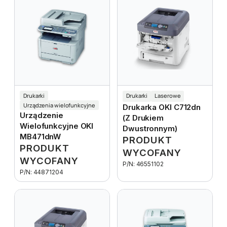
Drukarki
Drukarki
Laserowe
Urządzenia wielofunkcyjne
Drukarka OKI C712dn
Urządzenie
(z Drukiem
Wielofunkcyjne OKI
Dwustronnym)
MB471dnW
PRODUKT
PRODUKT
WYCOFANY
WYCOFANY
P/N: 46551102
P/N: 44871204