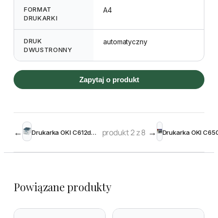
FORMAT
A4
DRUKARKI
DRUK
automatyczny
DWUSTRONNY
Zapytaj o produkt
←
produkt 2 z 8
→
Drukarka OKI C612dn (z drukiem dwustronnym)
Powiązane produkty