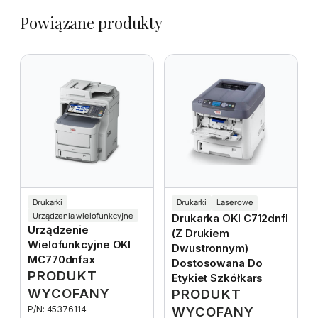
Powiązane produkty
Drukarki
Drukarki
Laserowe
Urządzenia wielofunkcyjne
Drukarka OKI C712dnfl
Urządzenie
(z Drukiem
Wielofunkcyjne OKI
Dwustronnym)
MC770dnfax
Dostosowana Do
PRODUKT
Etykiet Szkółkars
WYCOFANY
PRODUKT
P/N: 45376114
WYCOFANY