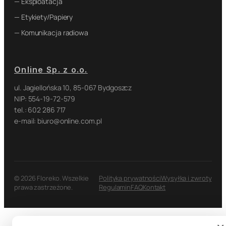
— Eksploatacja
— Etykiety/Papiery
— Komunikacja radiowa
Online Sp. z o.o.
ul. Jagiellońska 10, 85-067 Bydgoszcz
NIP: 554-19-72-579
tel.: 602 286 717
e-mail: biuro@online.com.pl
© 2026 Floreko. Wszelkie
Polityka prywatności
Wysyłka i zwroty
prawa zastrzeżone.
Regulamin
FAQ
Kontakt