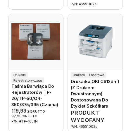
P/N: 46551102s
Drukarki
Drukarki
Laserowe
Rejestratory czasu
Drukarka OKI C612dnfl
Taśma Barwiąca Do
(z Drukiem
Rejestratorów TP-
Dwustronnym)
20/TP-50/QR-
Dostosowana Do
350/375/395 (czarna)
Etykiet Szkółkars
119,93
zł
BRUTTO
PRODUKT
97,50
zł
NETTO
WYCOFANY
P/N: #TP-1051N
P/N: 46551002s