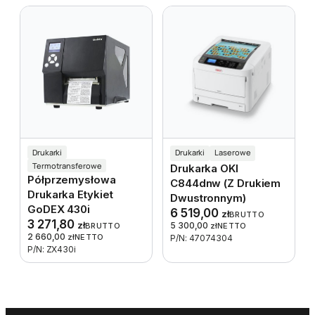
Drukarki
Drukarki
Laserowe
Termotransferowe
Drukarka OKI
Półprzemysłowa
C844dnw (z Drukiem
Drukarka Etykiet
Dwustronnym)
GoDEX 430i
6 519,00
zł
BRUTTO
3 271,80
zł
5 300,00
BRUTTO
zł
NETTO
2 660,00
zł
NETTO
P/N: 47074304
P/N: ZX430i