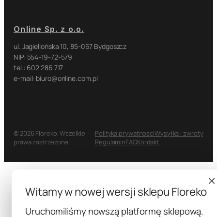
Online Sp. z o.o.
ul. Jagiellońska 10, 85-067 Bydgoszcz
NIP: 554-19-72-579
tel.: 602 286 717
e-mail: biuro@online.com.pl
© 2026 Floreko. Wszelkie
Polityka prywatności
Wysyłka i zwroty
prawa zastrzeżone.
Regulamin
FAQ
Kontakt
×
Witamy w nowej wersji sklepu Floreko
Uruchomiliśmy nowszą platformę sklepową.