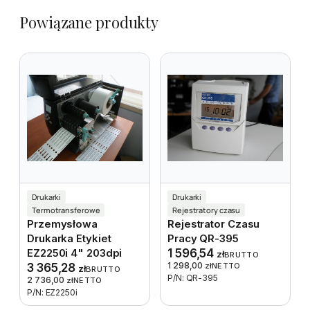
Powiązane produkty
Drukarki
Drukarki
Termotransferowe
Rejestratory czasu
Przemysłowa
Rejestrator Czasu
Drukarka Etykiet
Pracy QR-395
EZ2250i 4" 203dpi
1 596,54
zł
BRUTTO
1 298,00
3 365,28
zł
NETTO
zł
BRUTTO
P/N: QR-395
2 736,00
zł
NETTO
P/N: EZ2250i