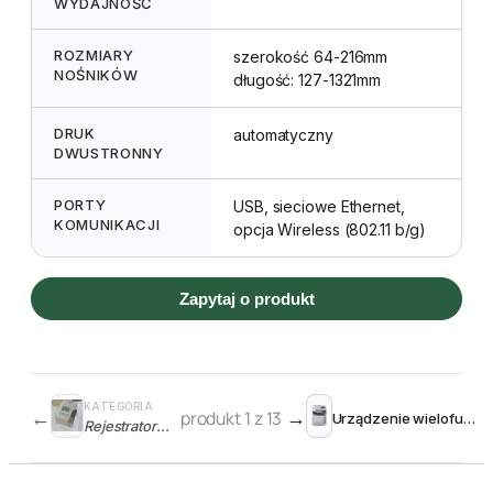
WYDAJNOŚĆ
ROZMIARY
szerokość 64-216mm
NOŚNIKÓW
długość: 127-1321mm
DRUK
automatyczny
DWUSTRONNY
PORTY
USB, sieciowe Ethernet,
KOMUNIKACJI
opcja Wireless (802.11 b/g)
Zapytaj o produkt
KATEGORIA
←
produkt 1 z 13
→
Urządzenie wielofunkcyjne MB770dn
Rejestratory czasu