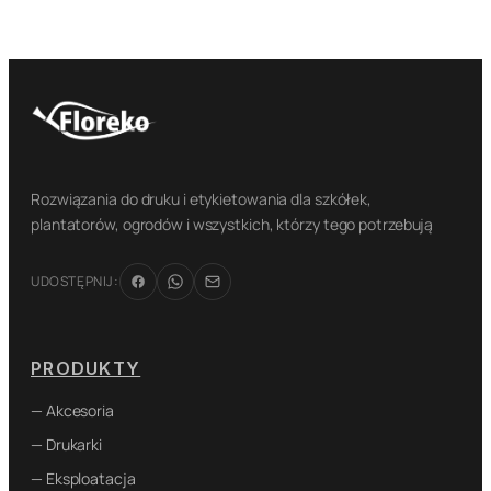
Rozwiązania do druku i etykietowania dla szkółek,
plantatorów, ogrodów i wszystkich, którzy tego potrzebują
UDOSTĘPNIJ:
PRODUKTY
— Akcesoria
— Drukarki
— Eksploatacja