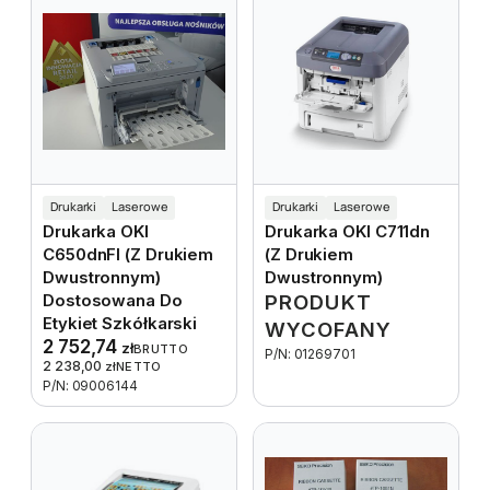
Drukarki
Laserowe
Drukarki
Laserowe
Drukarka OKI
Drukarka OKI C711dn
C650dnFl (z Drukiem
(z Drukiem
Dwustronnym)
Dwustronnym)
Dostosowana Do
PRODUKT
Etykiet Szkółkarski
WYCOFANY
2 752,74
zł
BRUTTO
P/N: 01269701
2 238,00
zł
NETTO
P/N: 09006144