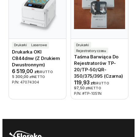
Drukarki
Laserowe
Drukarki
Rejestratory czasu
Drukarka OKI
Taśma Barwiąca Do
C844dnw (z Drukiem
Rejestratorów TP-
Dwustronnym)
20/TP-50/QR-
6 519,00
zł
BRUTTO
350/375/395 (czarna)
5 300,00
zł
NETTO
119,93
P/N: 47074304
zł
BRUTTO
97,50
zł
NETTO
P/N: #TP-1051N