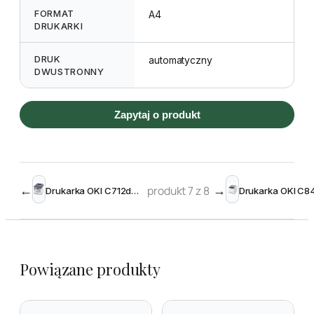
FORMAT
A4
DRUKARKI
DRUK
automatyczny
DWUSTRONNY
Zapytaj o produkt
←
produkt 7 z 8
→
Drukarka OKI C712dn (z drukiem dwustronnym)
Powiązane produkty