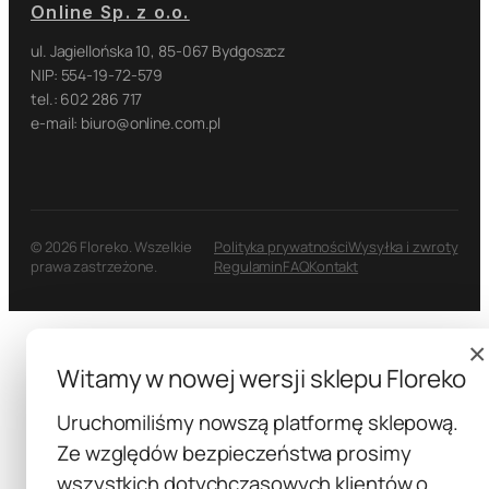
Online Sp. z o.o.
ul. Jagiellońska 10, 85-067 Bydgoszcz
NIP: 554-19-72-579
tel.: 602 286 717
e-mail: biuro@online.com.pl
© 2026 Floreko. Wszelkie
Polityka prywatności
Wysyłka i zwroty
prawa zastrzeżone.
Regulamin
FAQ
Kontakt
×
Witamy w nowej wersji sklepu Floreko
Uruchomiliśmy nowszą platformę sklepową.
Ze względów bezpieczeństwa prosimy
wszystkich dotychczasowych klientów o