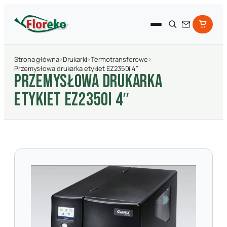
Strona główna
›
Drukarki
›
Termotransferowe
›
Przemysłowa drukarka etykiet EZ2350i 4″
PRZEMYSłOWA DRUKARKA
ETYKIET EZ2350I 4″