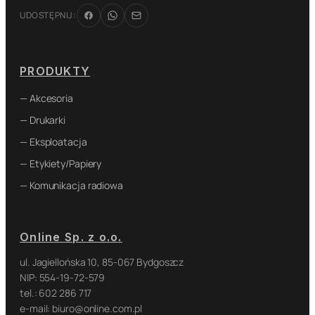
UDOSTĘPNIJ:
PRODUKTY
— Akcesoria
— Drukarki
— Eksploatacja
— Etykiety/Papiery
— Komunikacja radiowa
Online Sp. z o.o.
ul. Jagiellońska 10, 85-067 Bydgoszcz
NIP: 554-19-72-579
tel.: 602 286 717
e-mail: biuro@online.com.pl