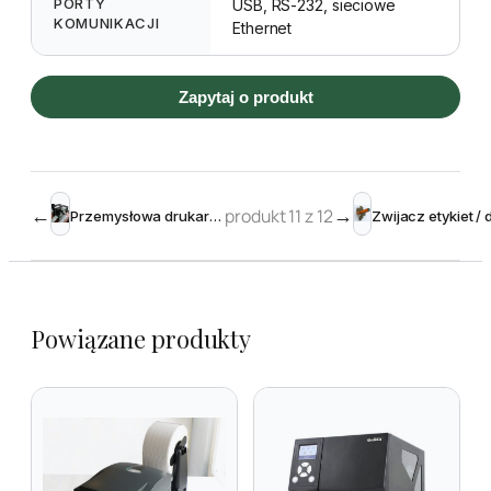
PORTY
USB, RS-232, sieciowe
KOMUNIKACJI
Ethernet
Zapytaj o produkt
←
produkt 11 z 12
→
Przemysłowa drukarka etykiet EZ2250i 4″ 203dpi
Powiązane produkty