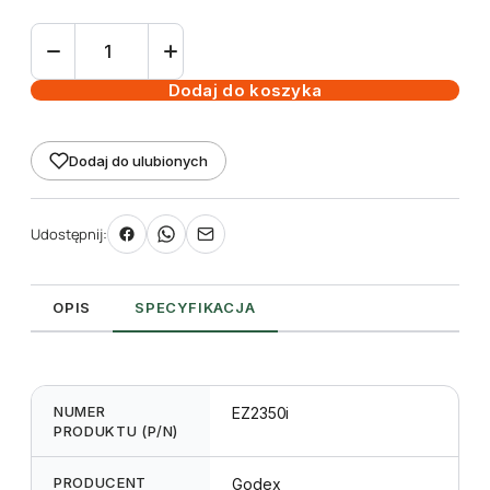
ilość
Przemysłowa
drukarka
Dodaj do koszyka
etykiet
EZ2350i
Dodaj do ulubionych
4"
Udostępnij:
OPIS
SPECYFIKACJA
NUMER
EZ2350i
PRODUKTU (P/N)
PRODUCENT
Godex