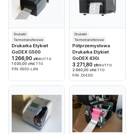
Drukarki
Drukarki
Termotransferowe
Termotransferowe
Drukarka Etykiet
Półprzemysłowa
GoDEX G500
Drukarka Etykiet
1 266,90
GoDEX 430i
zł
BRUTTO
1 030,00
zł
NETTO
3 271,80
zł
BRUTTO
P/N: G500-LAN
2 660,00
zł
NETTO
P/N: ZX430i