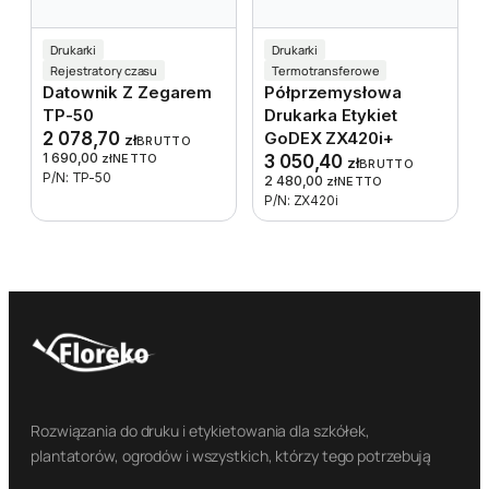
Drukarki
Drukarki
Rejestratory czasu
Termotransferowe
Datownik Z Zegarem
Półprzemysłowa
TP-50
Drukarka Etykiet
2 078,70
GoDEX ZX420i+
zł
BRUTTO
1 690,00
zł
NETTO
3 050,40
zł
BRUTTO
P/N: TP-50
2 480,00
zł
NETTO
P/N: ZX420i
Rozwiązania do druku i etykietowania dla szkółek,
plantatorów, ogrodów i wszystkich, którzy tego potrzebują