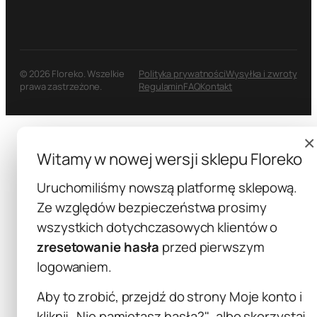
© 2026 Floreko. Wszelkie
Polityka prywatności
Wysyłka i zwroty
prawa zastrzeżone.
Regulamin
FAQ
Kontakt
×
Witamy w nowej wersji sklepu Floreko
Uruchomiliśmy nowszą platformę sklepową.
Ze względów bezpieczeństwa prosimy
wszystkich dotychczasowych klientów o
zresetowanie hasła
przed pierwszym
logowaniem.
Aby to zrobić, przejdź do strony
Moje konto
i
kliknij
„Nie pamiętasz hasła?"
, albo skorzystaj