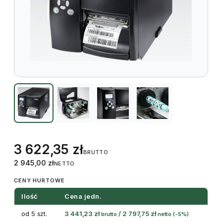
3 622,35
zł
BRUTTO
2 945,00
zł
NETTO
CENY HURTOWE
Ilość
Cena jedn.
od 5 szt.
3 441,23
zł
/
2 797,75
zł
brutto
netto
(-5%)