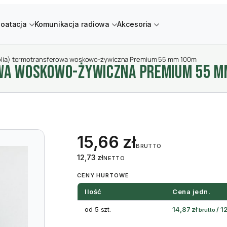
loatacja
Komunikacja radiowa
Akcesoria
olia) termotransferowa woskowo-żywiczna Premium 55 mm 100m
OWA WOSKOWO-żYWICZNA PREMIUM 55 
15,66
zł
BRUTTO
12,73
zł
NETTO
CENY HURTOWE
Ilość
Cena jedn.
od 5 szt.
14,87
zł
/
1
brutto