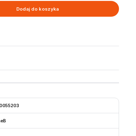
Dodaj do koszyka
10055203
neB
a