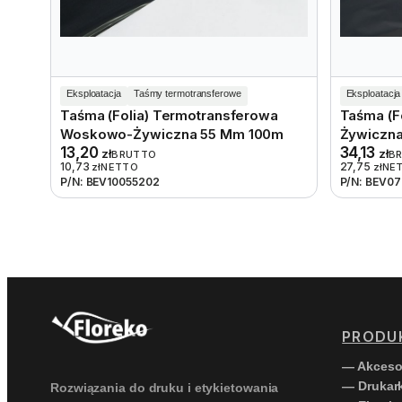
Eksploatacja
Taśmy termotransferowe
Eksploatacja
Taśma (folia) Termotransferowa
Taśma (f
Woskowo-Żywiczna 55 Mm 100m
Żywiczna
13,20
34,13
zł
zł
BRUTTO
B
10,73
27,75
zł
NETTO
zł
NE
P/N: BEV10055202
P/N: BEV07
PRODU
— Akceso
— Drukark
Rozwiązania do druku i etykietowania