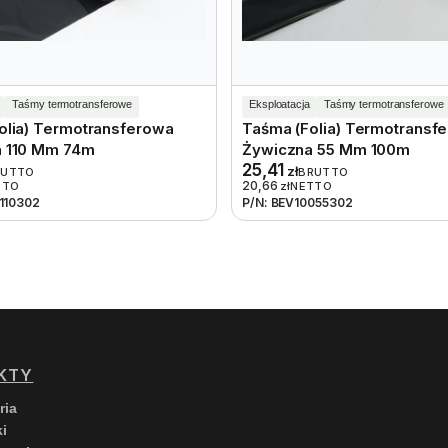
Taśmy termotransferowe
Eksploatacja
Taśmy termotransferowe
olia) Termotransferowa
Taśma (folia) Termotransf
 110 Mm 74m
Żywiczna 55 Mm 100m
25,41
zł
RUTTO
BRUTTO
20,66
TTO
zł
NETTO
110302
P/N: BEV10055302
KTY
ria
i