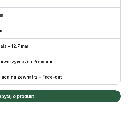
mm
m
cala - 12.7 mm
owo-zywiczna Premium
iaca na zewnatrz - Face-out
apytaj o produkt