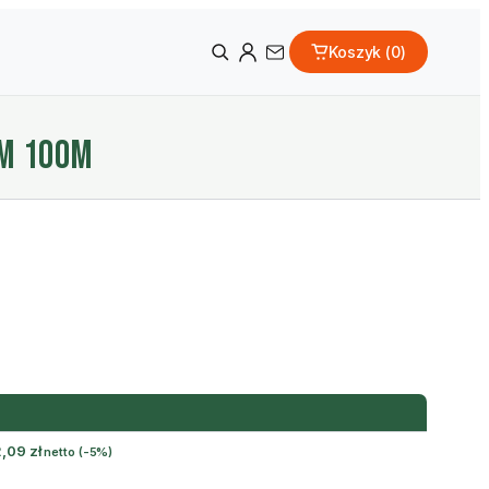
Koszyk (
0
)
MM 100M
2,09
zł
netto
(-5%)