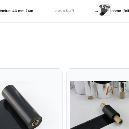
→
Premium 40 mm 74m
taśma (fo
produkt 31 z 76