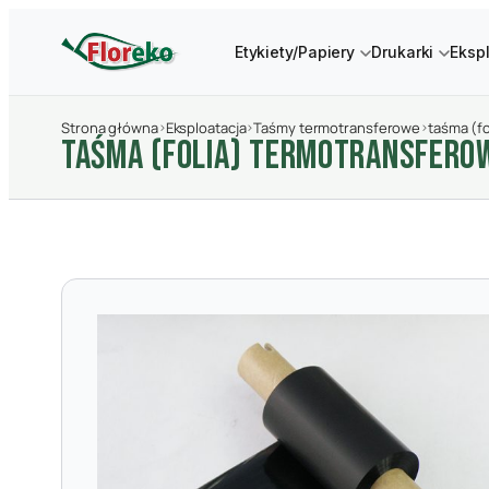
Etykiety/Papiery
Drukarki
Eksp
Strona główna
›
Eksploatacja
›
Taśmy termotransferowe
›
taśma (f
TAśMA (FOLIA) TERMOTRANSFER