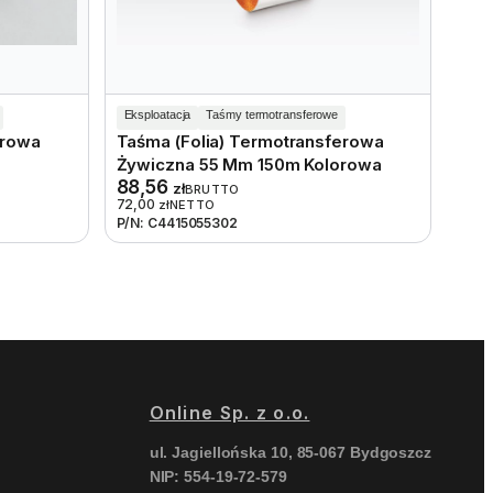
Eksploatacja
Taśmy termotransferowe
erowa
Taśma (folia) Termotransferowa
Żywiczna 55 Mm 150m Kolorowa
88,56
zł
BRUTTO
72,00
zł
NETTO
P/N: C4415055302
Online Sp. z o.o.
ul. Jagiellońska 10, 85-067 Bydgoszcz
NIP: 554-19-72-579