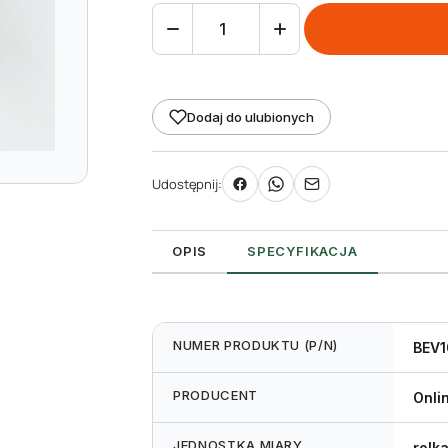
ilość
taśma
(folia)
termotransferowa
Dodaj do ulubionych
woskowo-
żywiczna
Udostępnij:
Premium
55
mm
OPIS
SPECYFIKACJA
100m
NUMER PRODUKTU (P/N)
BEV
PRODUCENT
Onli
JEDNOSTKA MIARY
rolk