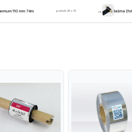
→
remium 110 mm 74m
taśma (f
produkt 30 z 76