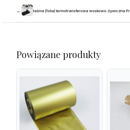
←
taśma (folia) termotransferowa woskowo-żywiczna P
Powiązane produkty