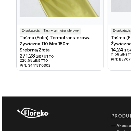
Eksploatacja
Taśmy termotransferowe
Eksploatacja
Taśma (folia) Termotransferowa
Taśma (f
Żywiczna 110 Mm 150m
Żywiczn
14,24
Srebrna/złota
zł
B
11,58
zł
NET
271,28
zł
BRUTTO
P/N: BEV0
220,55
zł
NETTO
P/N: S4415110302
PRODU
— Akceso