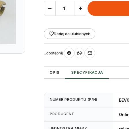
ilość
taśma
(folia)
termotransferowa
Dodaj do ulubionych
woskowo-
żywiczna
Udostępnij:
Premium
40
mm
OPIS
SPECYFIKACJA
74m
NUMER PRODUKTU (P/N)
BEV
PRODUCENT
Onli
JEDNOSTKA MIARY
rolk