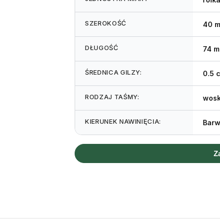
SZEROKOŚĆ
40 
DŁUGOŚĆ
74 m
ŚREDNICA GILZY:
0.5 
RODZAJ TAŚMY:
wos
KIERUNEK NAWINIĘCIA:
Barw
Z