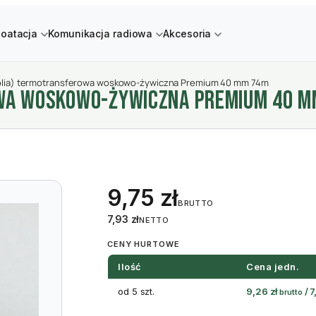
loatacja
Komunikacja radiowa
Akcesoria
olia) termotransferowa woskowo-żywiczna Premium 40 mm 74m
WA WOSKOWO-żYWICZNA PREMIUM 40 M
9,75
zł
BRUTTO
7,93
zł
NETTO
CENY HURTOWE
Ilość
Cena jedn.
od 5 szt.
9,26
zł
/
7
brutto