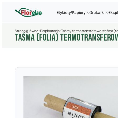
Etykiety/Papiery
Drukarki
Eksp
Strona główna
›
Eksploatacja
›
Taśmy termotransferowe
›
taśma (f
TAśMA (FOLIA) TERMOTRANSFERO