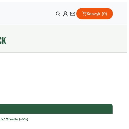
Koszyk (
0
)
CK
,57
zł
netto
(-5%)