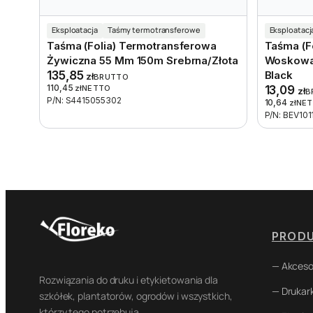
Eksploatacja
Taśmy termotransferowe
Eksploatacj
Taśma (folia) Termotransferowa
Taśma (f
Żywiczna 55 Mm 150m Srebrna/złota
Woskowa
135,85
Black
zł
BRUTTO
110,45
zł
NETTO
13,09
zł
B
P/N: S4415055302
10,64
zł
NE
P/N: BEV101
PROD
— Akceso
Rozwiązania do druku i etykietowania dla
— Drukark
szkółek, plantatorów, ogrodów i wszystkich,
którzy tego potrzebują