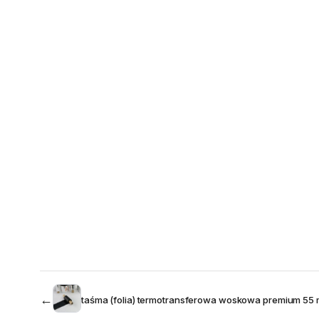
←
taśma (folia) termotransferowa woskowa premium 55