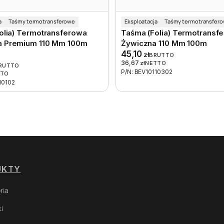
a
Taśmy termotransferowe
Eksploatacja
Taśmy termotransfer
olia) Termotransferowa
Taśma (folia) Termotransf
 Premium 110 Mm 100m
Żywiczna 110 Mm 100m
45,10
zł
BRUTTO
36,67
zł
NETTO
RUTTO
P/N: BEV10110302
TTO
10102
UKTY
ria
i