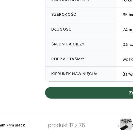
SZEROKOŚĆ
65 m
DŁUGOŚĆ
74 m
ŚREDNICA GILZY:
0.5 c
RODZAJ TAŚMY:
wosk
KIERUNEK NAWINIĘCIA:
Barw
Z
produkt 17 z 76
→
 mm 74m Black