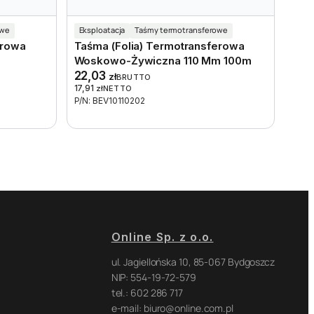
owe
Eksploatacja
Taśmy termotransferowe
erowa
Taśma (folia) Termotransferowa
Woskowo-Żywiczna 110 Mm 100m
22,03
zł
BRUTTO
17,91
zł
NETTO
P/N: BEV10110202
Online Sp. z o.o.
ul. Jagiellońska 10, 85-067 Bydgoszcz
NIP: 554-19-72-579
tel.: 602 286 717
e-mail: biuro@online.com.pl