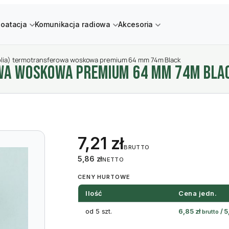
loatacja
Komunikacja radiowa
Akcesoria
olia) termotransferowa woskowa premium 64 mm 74m Black
WA WOSKOWA PREMIUM 64 MM 74M BLA
7,21
zł
BRUTTO
5,86
zł
NETTO
CENY HURTOWE
Ilość
Cena jedn.
od 5 szt.
6,85
zł
/
5
brutto