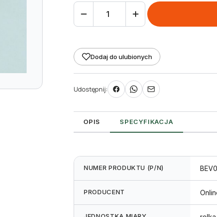
ilość
taśma
(folia)
termotransferowa
Dodaj do ulubionych
woskowa
premium
Udostępnij:
64
mm
74m
OPIS
SPECYFIKACJA
Black
NUMER PRODUKTU (P/N)
BEV0
PRODUCENT
Onli
JEDNOSTKA MIARY
rolka