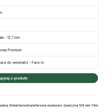
m
ala - 12.7 mm
owa Premium
iaca do wewnatrz - Face-in
apytaj o produkt
taśma (folia) termotransferowa woskowo-żywiczna 105 mm 74m