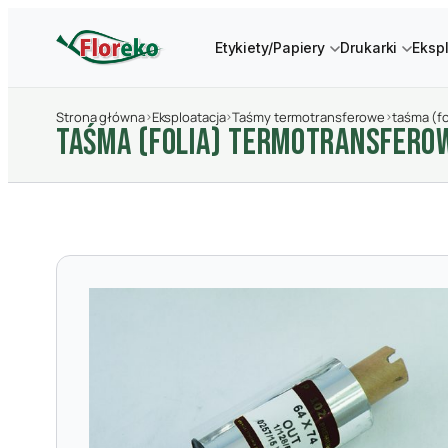
Etykiety/Papiery
Drukarki
Eksp
Strona główna
›
Eksploatacja
›
Taśmy termotransferowe
›
taśma (f
TAśMA (FOLIA) TERMOTRANSFERO