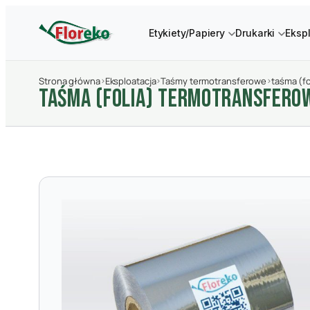
Etykiety/Papiery
Drukarki
Eksp
Strona główna
›
Eksploatacja
›
Taśmy termotransferowe
›
taśma (f
TAśMA (FOLIA) TERMOTRANSFERO