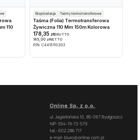
owe
Eksploatacja
Taśmy termotransferowe
erowa
Taśma (folia) Termotransferowa
m 110
Żywiczna 110 Mm 150m Kolorowa
178,35
zł
BRUTTO
145,00
zł
NETTO
P/N: C4415110302
Online Sp. z o.o.
ul. Jagiellońska 10, 85-067 Bydgoszcz
NIP: 554-19-72-579
tel.: 602 286 717
e-mail: biuro@online.com.pl