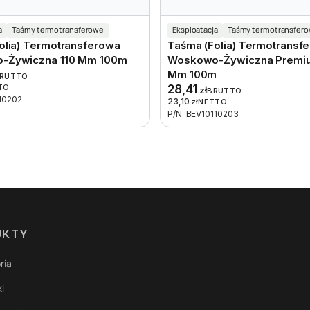
a
Taśmy termotransferowe
Eksploatacja
Taśmy termotransfer
olia) Termotransferowa
Taśma (folia) Termotransf
-Żywiczna 110 Mm 100m
Woskowo-Żywiczna Premiu
Mm 100m
RUTTO
TO
28,41
zł
BRUTTO
110202
23,10
zł
NETTO
P/N: BEV10110203
UKTY
ria
i