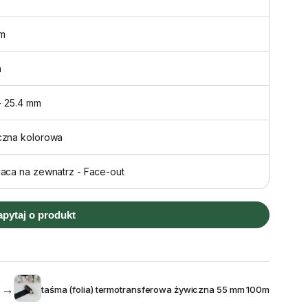
m
m
 - 25.4 mm
czna kolorowa
aca na zewnatrz - Face-out
apytaj o produkt
→
taśma (folia) termotransferowa żywiczna 55 mm 100m