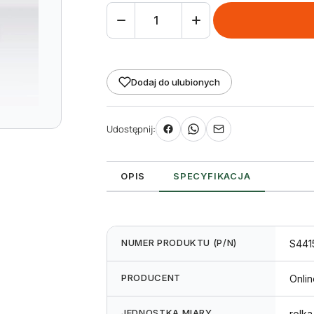
ilość
taśma
(folia)
termotransferowa
Dodaj do ulubionych
żywiczna
43
Udostępnij:
mm
150m
srebrna/złota
OPIS
SPECYFIKACJA
NUMER PRODUKTU (P/N)
S441
PRODUCENT
Onli
JEDNOSTKA MIARY
rolka