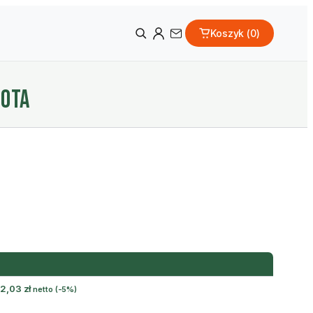
Koszyk (
0
)
łOTA
2,03
zł
netto
(-5%)