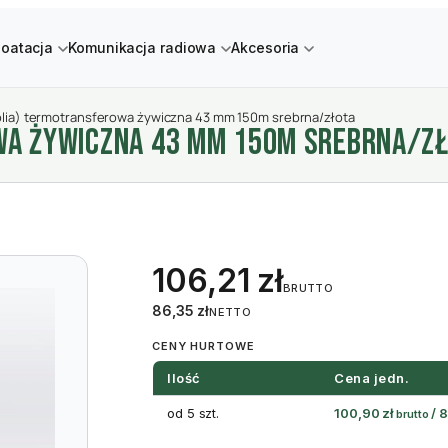
loatacja
Komunikacja radiowa
Akcesoria
olia) termotransferowa żywiczna 43 mm 150m srebrna/złota
WA żYWICZNA 43 MM 150M SREBRNA/Z
106,21
zł
BRUTTO
86,35
zł
NETTO
CENY HURTOWE
Ilość
Cena jedn.
od 5 szt.
100,90
zł
/
8
brutto