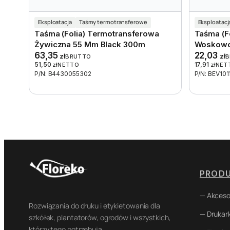
Eksploatacja
Taśmy termotransferowe
Eksploatacj
Taśma (folia) Termotransferowa
Taśma (f
Żywiczna 55 Mm Black 300m
Woskowo
63,35
22,03
zł
zł
BRUTTO
B
51,50
17,91
zł
NETTO
zł
NET
P/N: B4430055302
P/N: BEV10
PROD
— Akceso
Rozwiązania do druku i etykietowania dla
— Drukark
szkółek, plantatorów, ogrodów i wszystkich,
którzy tego potrzebują