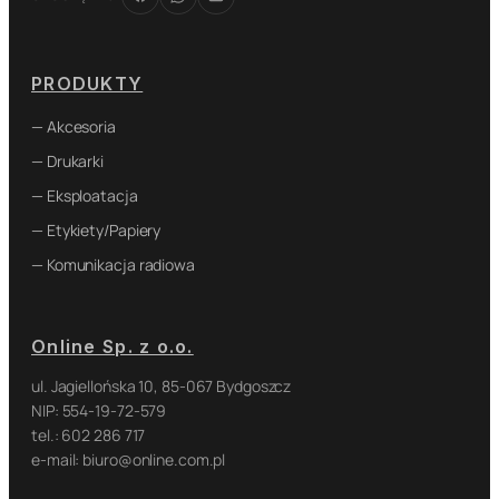
PRODUKTY
— Akcesoria
— Drukarki
— Eksploatacja
— Etykiety/Papiery
— Komunikacja radiowa
Online Sp. z o.o.
ul. Jagiellońska 10, 85-067 Bydgoszcz
NIP: 554-19-72-579
tel.: 602 286 717
e-mail: biuro@online.com.pl