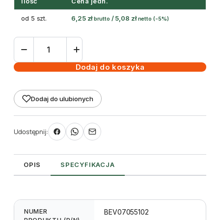
Ilość
Cena jedn.
od 5 szt.
6,25
zł
/
5,08
zł
brutto
netto
(-5%)
ilość
taśma
(folia)
Dodaj do koszyka
termotransferowa
woskowa
Dodaj do ulubionych
premium
55
mm
Udostępnij:
74m
Black
OPIS
SPECYFIKACJA
NUMER
BEV07055102
PRODUKTU (P/N)