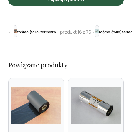
←
produkt 16 z 76
→
taśma (folia) termotransferowa woskowa premium 55 mm 300m Black
Powiązane produkty