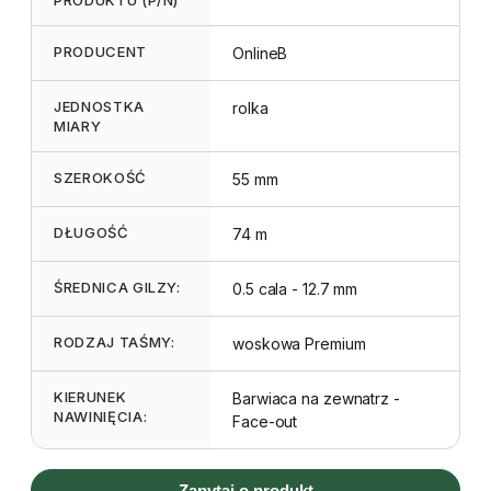
PRODUCENT
OnlineB
JEDNOSTKA
rolka
MIARY
SZEROKOŚĆ
55 mm
DŁUGOŚĆ
74 m
ŚREDNICA GILZY:
0.5 cala - 12.7 mm
RODZAJ TAŚMY:
woskowa Premium
KIERUNEK
Barwiaca na zewnatrz -
NAWINIĘCIA:
Face-out
Zapytaj o produkt