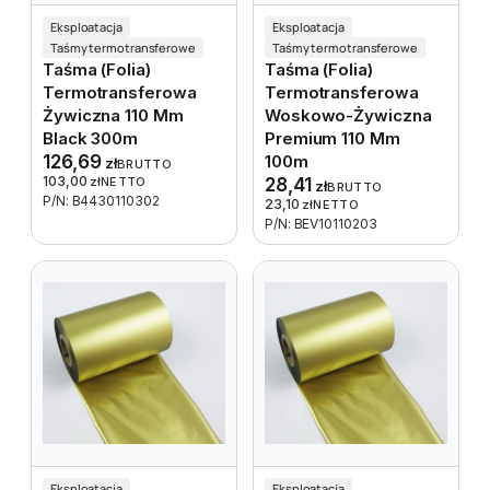
Eksploatacja
Eksploatacja
Taśmy termotransferowe
Taśmy termotransferowe
Taśma (folia)
Taśma (folia)
Termotransferowa
Termotransferowa
Żywiczna 110 Mm
Woskowo-Żywiczna
Black 300m
Premium 110 Mm
126,69
100m
zł
BRUTTO
103,00
zł
NETTO
28,41
zł
BRUTTO
P/N: B4430110302
23,10
zł
NETTO
P/N: BEV10110203
Eksploatacja
Eksploatacja