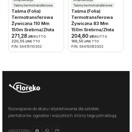
Taśmy termotransferowe
Taśmy termotransferowe
Taśma (folia)
Taśma (folia)
Termotransferowa
Termotransferowa
Żywiczna 110 Mm
Żywiczna 83 Mm
150m Srebrna/złota
150m Srebrna/złota
271,28
204,80
zł
zł
BRUTTO
BRUTTO
220,55
166,50
zł
NETTO
zł
NETTO
P/N: S4415110302
P/N: S4415083302
Rozwiązania do druku i etykietowania dla szkółek,
plantatorów, ogrodów i wszystkich, którzy tego potrzebują
UDOSTĘPNIJ: