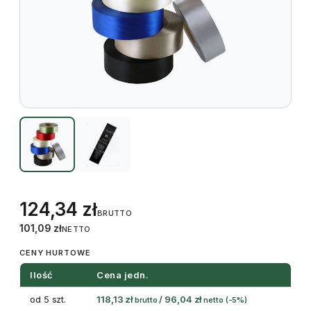
124,34
zł
BRUTTO
101,09
zł
NETTO
CENY HURTOWE
Ilość
Cena jedn.
od 5 szt.
118,13
zł
/
96,04
zł
brutto
netto
(-5%)