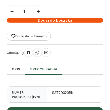
ilość
Satyna
czarna
Dodaj do koszyka
20mm
x
Dodaj do ulubionych
200m
do
zadruku
Udostępnij:
TT
OPIS
SPECYFIKACJA
NUMER
SAT20020BK
PRODUKTU (P/N)