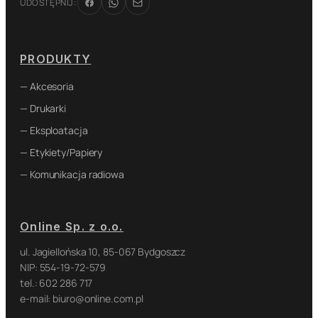
UDOSTĘPNIJ:
PRODUKTY
— Akcesoria
— Drukarki
— Eksploatacja
— Etykiety/Papiery
— Komunikacja radiowa
Online Sp. z o.o.
ul. Jagiellońska 10, 85-067 Bydgoszcz
NIP: 554-19-72-579
tel.: 602 286 717
e-mail: biuro@online.com.pl