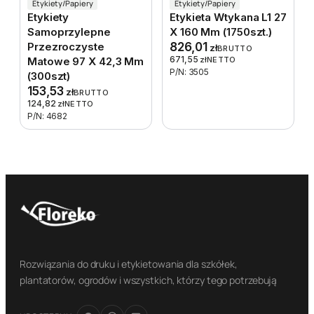
Etykiety/Papiery
Etykiety/Papiery
Etykiety
Etykieta Wtykana L1 27
Samoprzylepne
X 160 Mm (1750szt.)
Przezroczyste
826,01
zł
BRUTTO
671,55
Matowe 97 X 42,3 Mm
zł
NETTO
P/N: 3505
(300szt)
153,53
zł
BRUTTO
124,82
zł
NETTO
P/N: 4682
Rozwiązania do druku i etykietowania dla szkółek,
plantatorów, ogrodów i wszystkich, którzy tego potrzebują