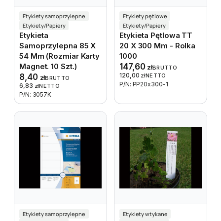
Etykiety samoprzylepne
Etykiety pętlowe
Etykiety/Papiery
Etykiety/Papiery
Etykieta
Etykieta Pętlowa TT
Samoprzylepna 85 X
20 X 300 Mm - Rolka
54 Mm (rozmiar Karty
1000
Magnet. 10 Szt.)
147,60
zł
BRUTTO
120,00
8,40
zł
NETTO
zł
BRUTTO
P/N: PP20x300-1
6,83
zł
NETTO
P/N: 3057K
Etykiety samoprzylepne
Etykiety wtykane