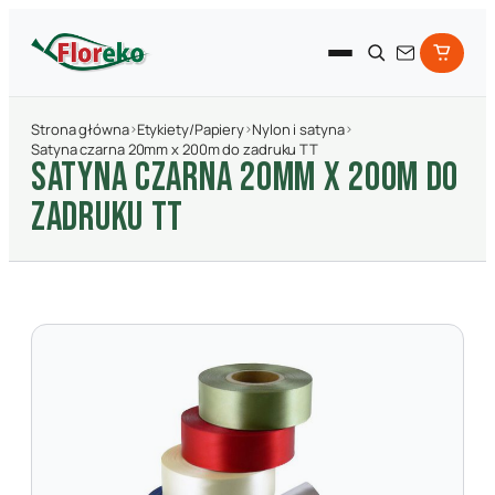
Strona główna
›
Etykiety/Papiery
›
Nylon i satyna
›
Satyna czarna 20mm x 200m do zadruku TT
SATYNA CZARNA 20MM X 200M DO
ZADRUKU TT