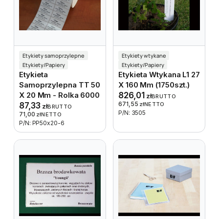
Etykiety samoprzylepne
Etykiety wtykane
Etykiety/Papiery
Etykiety/Papiery
Etykieta
Etykieta Wtykana L1 27
Samoprzylepna TT 50
X 160 Mm (1750szt.)
X 20 Mm - Rolka 6000
826,01
zł
BRUTTO
671,55
87,33
zł
NETTO
zł
BRUTTO
P/N: 3505
71,00
zł
NETTO
P/N: PP50x20-6