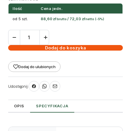
Ilość
Cena jedn.
od 5 szt.
88,60
zł
/
72,03
zł
brutto
netto
(-5%)
ilość
Satyna
czarna
Dodaj do koszyka
15mm
x
Dodaj do ulubionych
200m
do
zadruku
Udostępnij:
TT
OPIS
SPECYFIKACJA