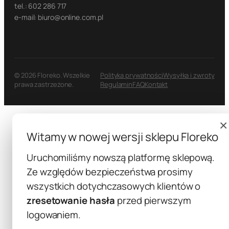
tel.: 602 286 717
e-mail: biuro@online.com.pl
© 2026 Floreko. Wszelkie
Polityka prywatności
Wysyłka i zwroty
prawa zastrzeżone.
Regulamin
FAQ
Kontakt
×
Witamy w nowej wersji sklepu Floreko
Uruchomiliśmy nowszą platformę sklepową.
Ze względów bezpieczeństwa prosimy
wszystkich dotychczasowych klientów o
zresetowanie hasła
przed pierwszym
logowaniem.