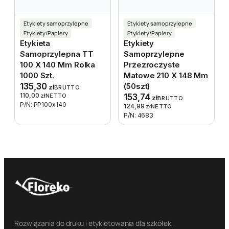
Etykiety samoprzylepne
Etykiety samoprzylepne
Etykiety/Papiery
Etykiety/Papiery
Etykieta
Etykiety
Samoprzylepna TT
Samoprzylepne
100 X 140 Mm Rolka
Przezroczyste
1000 Szt.
Matowe 210 X 148 Mm
135,30
(50szt)
zł
BRUTTO
110,00
zł
NETTO
153,74
zł
BRUTTO
P/N: PP100x140
124,99
zł
NETTO
P/N: 4683
Rozwiązania do druku i etykietowania dla szkółek,