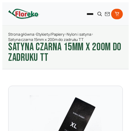
Strona główna
›
Etykiety/Papiery
›
Nylon i satyna
›
Satyna czarna 15mm x 200m do zadruku TT
SATYNA CZARNA 15MM X 200M DO
ZADRUKU TT