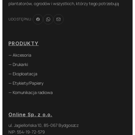
plantatorów, ogrodów i wszystkich, którzy tego potrzebują
UDOSTĘPNIJ:
PRODUKTY
— Akcesoria
— Drukarki
— Eksploatacja
— Etykiety/Papiery
— Komunikacja radiowa
Online Sp. z o.o.
ul. Jagiellońska 10, 85-067 Bydgoszcz
NIP: 554-19-72-579