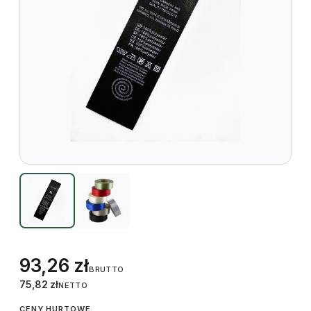
93,26
zł
BRUTTO
75,82
zł
NETTO
CENY HURTOWE