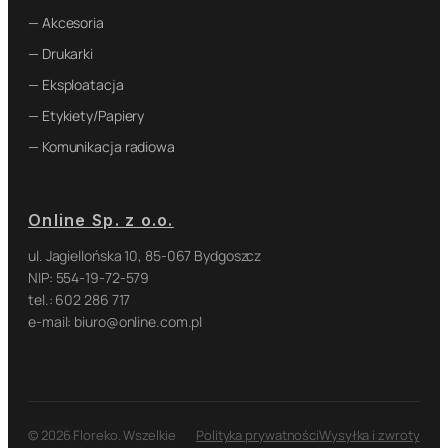
— Akcesoria
— Drukarki
— Eksploatacja
— Etykiety/Papiery
— Komunikacja radiowa
Online Sp. z o.o.
ul. Jagiellońska 10, 85-067 Bydgoszcz
NIP: 554-19-72-579
tel.: 602 286 717
e-mail: biuro@online.com.pl
© 2026 Floreko. Wszelkie
Polityka prywatności
Wysyłka i zwroty