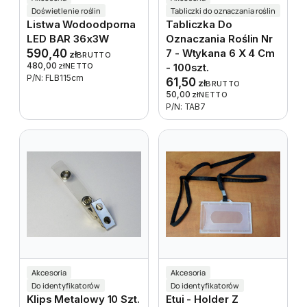
Doświetlenie roślin
Tabliczki do oznaczania roślin
Listwa Wodoodporna
Tabliczka Do
LED BAR 36x3W
Oznaczania Roślin Nr
590,40
7 - Wtykana 6 X 4 Cm
zł
BRUTTO
480,00
zł
NETTO
- 100szt.
P/N: FLB115cm
61,50
zł
BRUTTO
50,00
zł
NETTO
P/N: TAB7
Akcesoria
Akcesoria
Do identyfikatorów
Do identyfikatorów
Klips Metalowy 10 Szt.
Etui - Holder Z