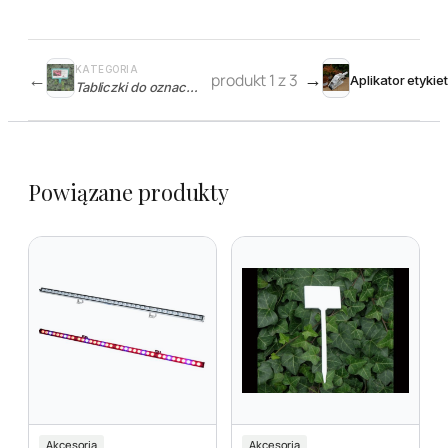
KATEGORIA
←
produkt 1 z 3
→
Tabliczki do oznaczania roślin
Powiązane produkty
Akcesoria
Akcesoria