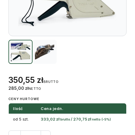
350,55
zł
BRUTTO
285,00
zł
NETTO
CENY HURTOWE
Ilość
Cena jedn.
od 5 szt.
333,02
zł
/
270,75
zł
brutto
netto
(-5%)
ilość