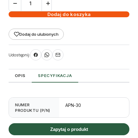
Aplikator
etykiet
Dodaj do koszyka
Towa
APN-
Dodaj do ulubionych
30
Udostępnij:
OPIS
SPECYFIKACJA
NUMER
APN-30
PRODUKTU (P/N)
Zapytaj o produkt