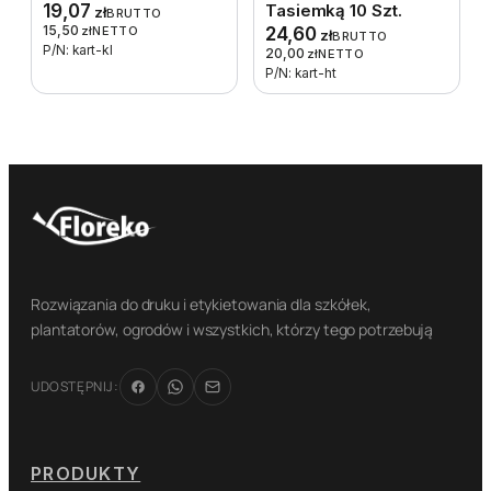
19,07
Tasiemką 10 Szt.
zł
BRUTTO
15,50
zł
NETTO
24,60
zł
BRUTTO
P/N: kart-kl
20,00
zł
NETTO
P/N: kart-ht
Rozwiązania do druku i etykietowania dla szkółek,
plantatorów, ogrodów i wszystkich, którzy tego potrzebują
UDOSTĘPNIJ:
PRODUKTY