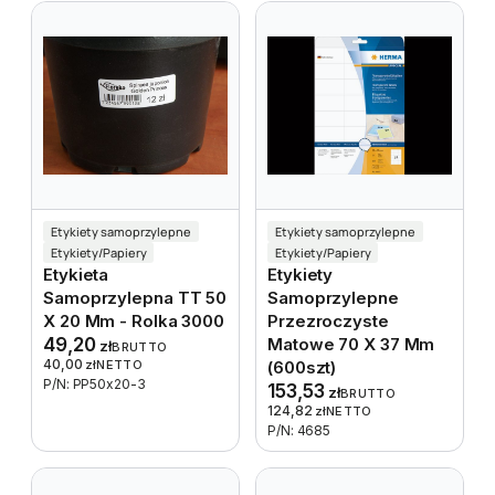
Etykiety samoprzylepne
Etykiety samoprzylepne
Etykiety/Papiery
Etykiety/Papiery
Etykieta
Etykiety
Samoprzylepna TT 50
Samoprzylepne
X 20 Mm - Rolka 3000
Przezroczyste
49,20
Matowe 70 X 37 Mm
zł
BRUTTO
40,00
zł
NETTO
(600szt)
P/N: PP50x20-3
153,53
zł
BRUTTO
124,82
zł
NETTO
P/N: 4685