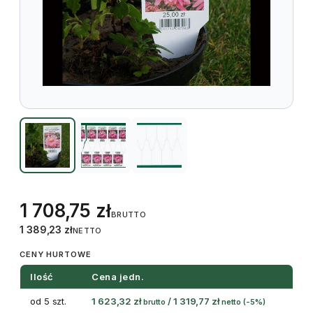
1 708,75
zł
BRUTTO
1 389,23
zł
NETTO
CENY HURTOWE
Ilość
Cena jedn.
od 5 szt.
1 623,32
zł
/
1 319,77
zł
brutto
netto
(-5%)