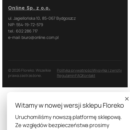
Online Sp. z o.o.
ul. Jagiellońska 10, 85-067 Bydgoszcz
NIP: 554-19-72-579
tel.: 602 286 717
e-mail: biuro@online.com.pl
© 2026 Floreko. Wszelkie
Polityka prywatności
Wysyłka i zwroty
prawa zastrzeżone.
Regulamin
FAQ
Kontakt
×
Witamy w nowej wersji sklepu Floreko
Uruchomiliśmy nowszą platformę sklepową.
Ze względów bezpieczeństwa prosimy