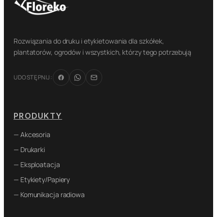
Rozwiązania do druku i etykietowania dla szkółek,
plantatorów, ogrodów i wszystkich, którzy tego potrzebują
UDOSTĘPNIJ:
PRODUKTY
— Akcesoria
— Drukarki
— Eksploatacja
— Etykiety/Papiery
— Komunikacja radiowa