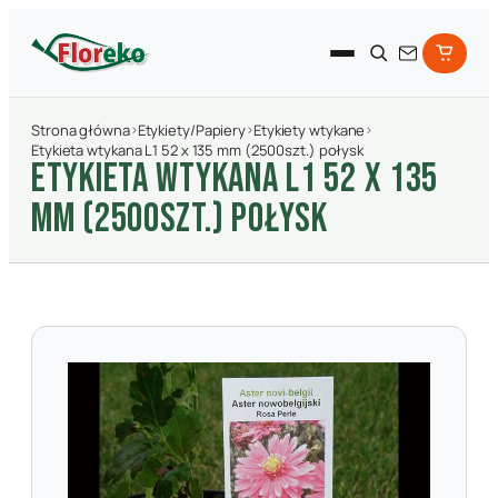
Strona główna
›
Etykiety/Papiery
›
Etykiety wtykane
›
Etykieta wtykana L1 52 x 135 mm (2500szt.) połysk
ETYKIETA WTYKANA L1 52 X 135
MM (2500SZT.) POłYSK