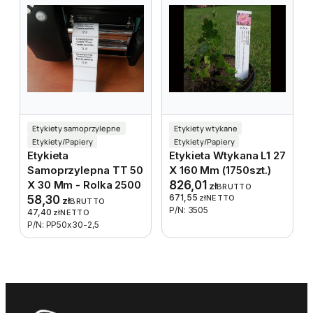
Etykiety samoprzylepne
Etykiety wtykane
Etykiety/Papiery
Etykiety/Papiery
Etykieta
Etykieta Wtykana L1 27
Samoprzylepna TT 50
X 160 Mm (1750szt.)
X 30 Mm - Rolka 2500
826,01
zł
BRUTTO
671,55
58,30
zł
NETTO
zł
BRUTTO
P/N: 3505
47,40
zł
NETTO
P/N: PP50x30-2,5