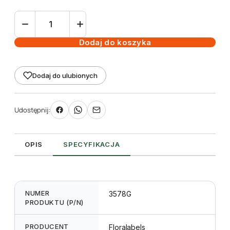
ilość
Etykieta
wtykana
Dodaj do koszyka
L1
52
Dodaj do ulubionych
x
135
mm
Udostępnij:
(2500szt.)
połysk
OPIS
SPECYFIKACJA
NUMER
3578G
PRODUKTU (P/N)
PRODUCENT
Floralabels