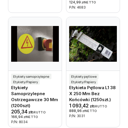
124,99
zł
NETTO
P/N: 4683
Etykiety samoprzylepne
Etykiety pętlowe
Etykiety/Papiery
Etykiety/Papiery
Etykiety
Etykieta Pętlowa L1 38
Samoprzylepne
X 250 Mm Bez
Ostrzegawcze 30 Mm
Końcówki (1250szt.)
(1200szt)
1 093,42
zł
BRUTTO
888,96
205,34
zł
NETTO
zł
BRUTTO
P/N: 3031
166,94
zł
NETTO
P/N: 8034