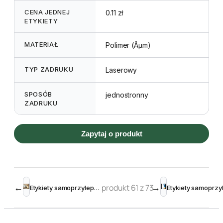
CENA JEDNEJ
0.11 zł
ETYKIETY
MATERIAŁ
Polimer (Âµm)
TYP ZADRUKU
Laserowy
SPOSÓB
jednostronny
ZADRUKU
Zapytaj o produkt
←
produkt 61 z 73
→
Etykiety samoprzylepne przezroczyste matowe 210 x 297 mm (25szt)