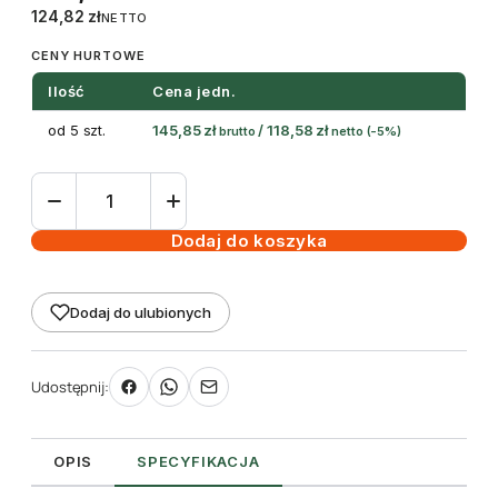
124,82
zł
NETTO
CENY HURTOWE
Ilość
Cena jedn.
od 5 szt.
145,85
zł
/
118,58
zł
brutto
netto
(-5%)
ilość
Etykiety
samoprzylepne
Dodaj do koszyka
przezroczyste
matowe
Dodaj do ulubionych
48,3
x
25,4
Udostępnij:
mm
(1100szt)
OPIS
SPECYFIKACJA