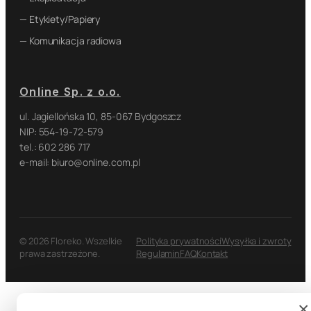
— Etykiety/Papiery
— Komunikacja radiowa
Online Sp. z o.o.
ul. Jagiellońska 10, 85-067 Bydgoszcz
NIP: 554-19-72-579
tel.: 602 286 717
e-mail: biuro@online.com.pl
© 2026 Floreko. Wszelkie
Polityka prywatności
Wysyłka i zwroty
prawa zastrzeżone.
Regulamin
FAQ
Kontakt
×