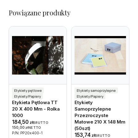
Powiązane produkty
Etykiety pętlowe
Etykiety samoprzylepne
Etykiety/Papiery
Etykiety/Papiery
Etykieta Pętlowa TT
Etykiety
20 X 400 Mm - Rolka
Samoprzylepne
1000
Przezroczyste
184,50
Matowe 210 X 148 Mm
zł
BRUTTO
150,00
zł
NETTO
(50szt)
P/N: PP20x400-1
153,74
zł
BRUTTO