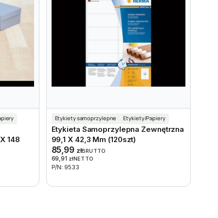
apiery
Etykiety samoprzylepne
Etykiety/Papiery
Etykieta Samoprzylepna Zewnętrzna
X 148
99,1 X 42,3 Mm (120szt)
85,99
zł
BRUTTO
69,91
zł
NETTO
P/N: 9533