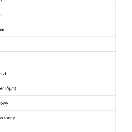
m
mm
ł zł
er (Âµm)
rowy
ostronny