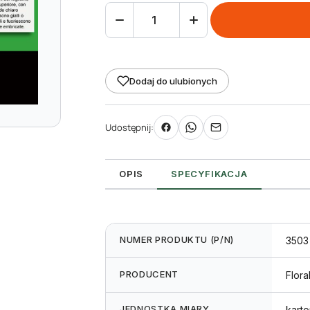
ilość
Etykieta
wtykana
L1
Dodaj do ulubionych
40
x
Udostępnij:
170
mm
(1250szt.)
OPIS
SPECYFIKACJA
NUMER PRODUKTU (P/N)
3503
PRODUCENT
Flora
JEDNOSTKA MIARY
karto