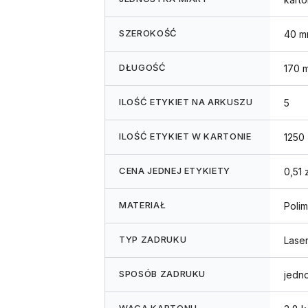
SZEROKOŚĆ
40 m
DŁUGOŚĆ
170 
ILOŚĆ ETYKIET NA ARKUSZU
5
ILOŚĆ ETYKIET W KARTONIE
1250
CENA JEDNEJ ETYKIETY
0,51 z
MATERIAŁ
Polim
TYP ZADRUKU
Lase
SPOSÓB ZADRUKU
jedn