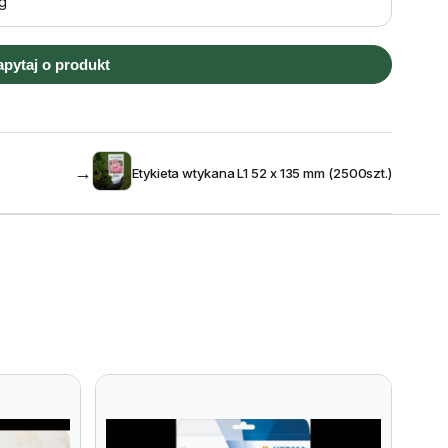
g
apytaj o produkt
→
Etykieta wtykana L1 52 x 135 mm (2500szt.)