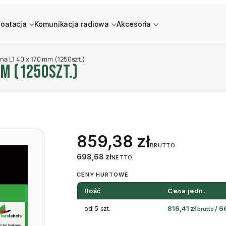
loatacja
Komunikacja radiowa
Akcesoria
na L1 40 x 170 mm (1250szt.)
M (1250SZT.)
859,38
zł
BRUTTO
698,68
zł
NETTO
CENY HURTOWE
Ilość
Cena jedn.
od 5 szt.
816,41
zł
/
6
brutto