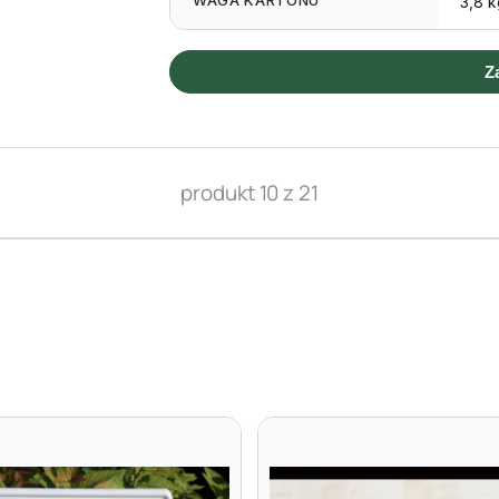
WAGA KARTONU
3,8 k
Z
produkt 10 z 21