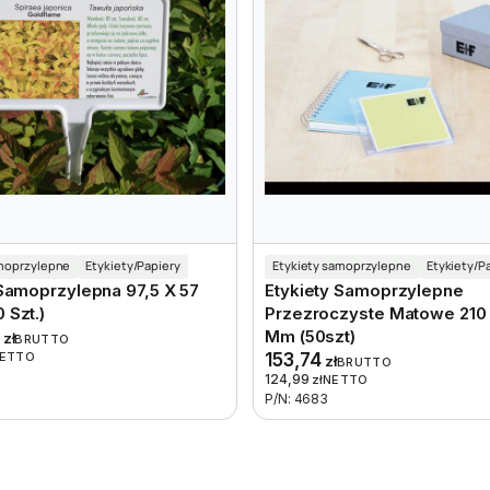
amoprzylepne
Etykiety/Papiery
Etykiety samoprzylepne
Etykiety/P
 Samoprzylepna 97,5 X 57
Etykiety Samoprzylepne
 Szt.)
Przezroczyste Matowe 210 
0
Mm (50szt)
zł
BRUTTO
ETTO
153,74
zł
BRUTTO
124,99
zł
NETTO
P/N: 4683