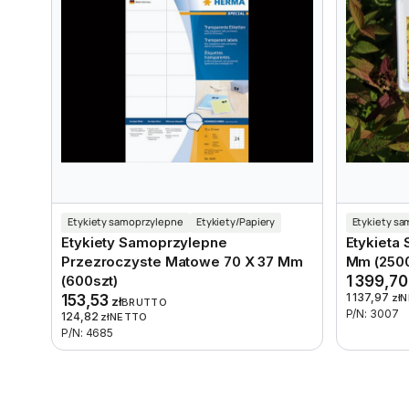
Etykiety samoprzylepne
Etykiety/Papiery
Etykiety s
Etykiety Samoprzylepne
Etykieta
Przezroczyste Matowe 70 X 37 Mm
Mm (2500
(600szt)
1 399,7
1 137,97
153,53
zł
N
zł
BRUTTO
P/N: 3007
124,82
zł
NETTO
P/N: 4685