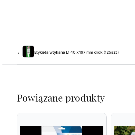
←
Etykieta wtykana L1 40 x 167 mm click (125szt.)
Powiązane produkty