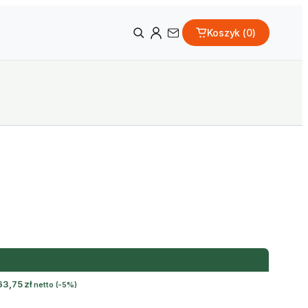
Koszyk (
0
)
63,75
zł
netto
(-5%)