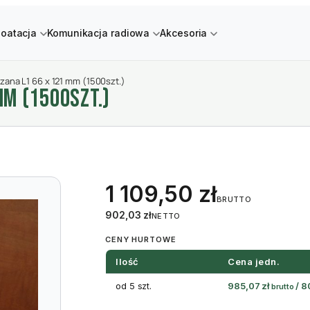
loatacja
Komunikacja radiowa
Akcesoria
szana L1 66 x 121 mm (1500szt.)
MM (1500SZT.)
1 109,50
zł
BRUTTO
902,03
zł
NETTO
CENY HURTOWE
Ilość
Cena jedn.
od 5 szt.
985,07
zł
/
8
brutto