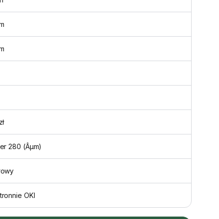
m
mm
zł
mer 280 (Âµm)
rowy
tronnie OKI