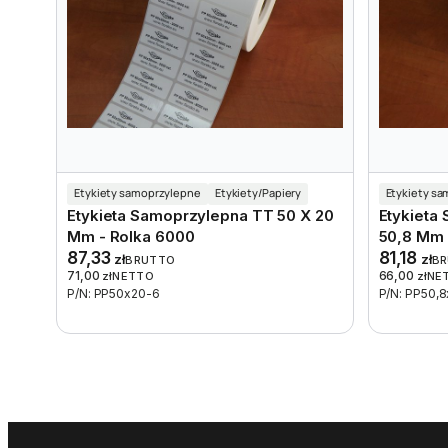
Etykiety samoprzylepne
Etykiety/Papiery
Etykiety s
Etykieta Samoprzylepna TT 50 X 20
Etykieta
Mm - Rolka 6000
50,8 Mm 
87,33
81,18
zł
zł
BRUTTO
B
71,00
66,00
zł
NETTO
zł
NE
P/N: PP50x20-6
P/N: PP50,8