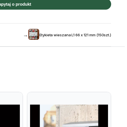
apytaj o produkt
→
Etykieta wieszana L1 66 x 121 mm (150szt.)