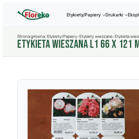
Etykiety/Papiery
Drukarki
Eksp
Strona główna
›
Etykiety/Papiery
›
Etykiety wieszane
›
Etykieta wie
ETYKIETA WIESZANA L1 66 X 121 