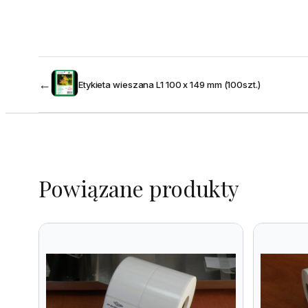
←
Etykieta wieszana L1 100 x 149 mm (100szt.)
Powiązane produkty