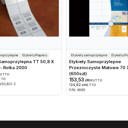
amoprzylepne
Etykiety/Papiery
Etykiety samoprzylepne
Etykiety/P
 Samoprzylepna TT 50,8 X
Etykiety Samoprzylepne
- Rolka 2000
Przezroczyste Matowe 70 
(600szt)
RUTTO
TTO
153,53
zł
BRUTTO
x50,8/2-2
124,82
zł
NETTO
P/N: 4685