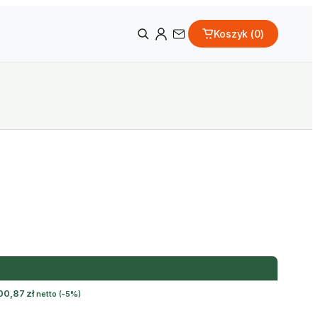
Koszyk (
0
)
00,87
zł
netto
(-5%)