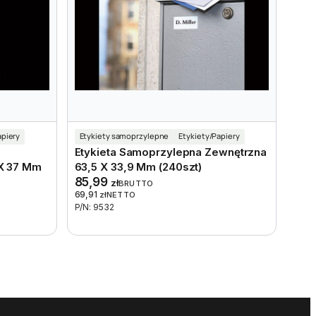
apiery
Etykiety samoprzylepne
Etykiety/Papiery
Etykieta Samoprzylepna Zewnętrzna
X 37 Mm
63,5 X 33,9 Mm (240szt)
85,99
zł
BRUTTO
69,91
zł
NETTO
P/N: 9532