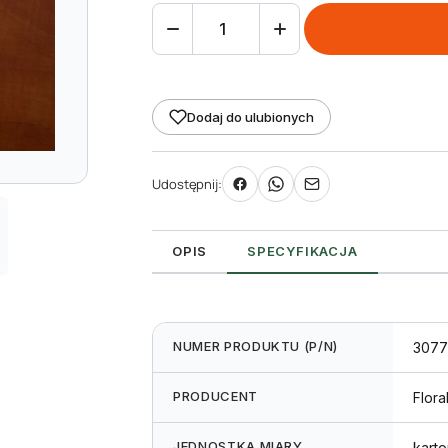
ilość
Etykieta
wieszana
L1
Dodaj do ulubionych
66
x
Udostępnij:
121
mm
(1500szt.)
OPIS
SPECYFIKACJA
NUMER PRODUKTU (P/N)
3077
PRODUCENT
Flora
JEDNOSTKA MIARY
karto