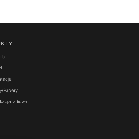
UKTY
ria
i
atacja
y/Papiery
kacja radiowa