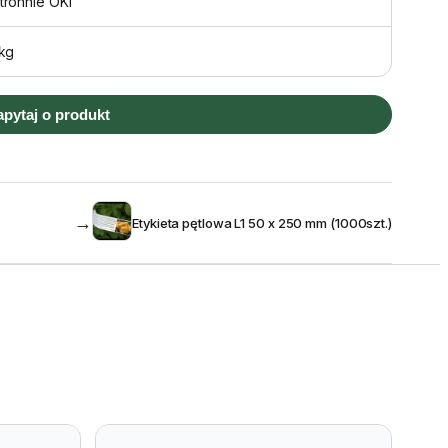
tronnie OKI
 kg
apytaj o produkt
→
Etykieta pętlowa L1 50 x 250 mm (1000szt.)