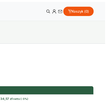
Koszyk (
0
)
934,57
zł
netto
(-5%)