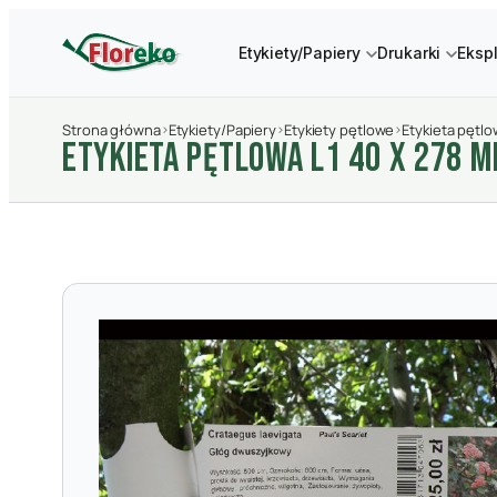
Etykiety/Papiery
Drukarki
Eksp
Strona główna
›
Etykiety/Papiery
›
Etykiety pętlowe
›
Etykieta pętlo
ETYKIETA PęTLOWA L1 40 X 278 M