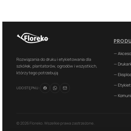
PROD
— Akceso
Rozwiązania do druku i etykietowania dla
— Drukark
szkółek, plantatorów, ogrodów i wszystkich,
którzy tego potrzebują
— Eksplo
— Etykiet
UDOSTĘPNIJ:
— Komuni
© 2026 Floreko. Wszelkie prawa zastrzeżone.