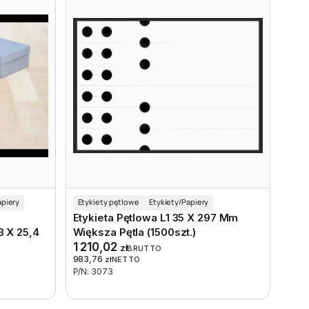
apiery
Etykiety pętlowe
Etykiety/Papiery
Etykieta Pętlowa L1 35 X 297 Mm
 X 25,4
Większa Pętla (1500szt.)
1 210,02
zł
BRUTTO
983,76
zł
NETTO
P/N: 3073