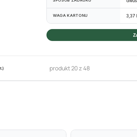
SPOSÓB ZADRUKU
dwus
WAGA KARTONU
3,37
Z
produkt 20 z 48
.)