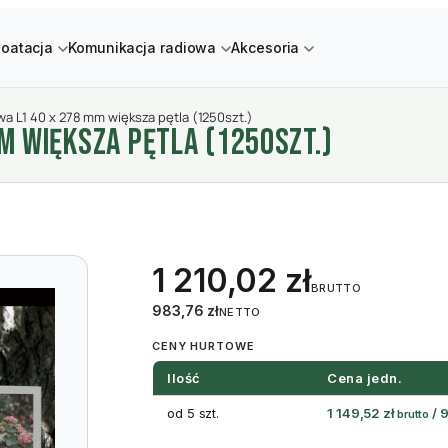
loatacja
Komunikacja radiowa
Akcesoria
wa L1 40 x 278 mm większa pętla (1250szt.)
M WIęKSZA PęTLA (1250SZT.)
1 210,02
zł
BRUTTO
983,76
zł
NETTO
CENY HURTOWE
Ilość
Cena jedn.
od 5 szt.
1 149,52
zł
/
brutto