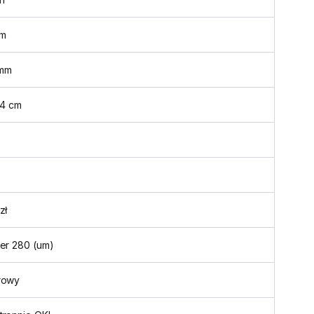
m
mm
,4 cm
zł
er 280 (um)
rowy