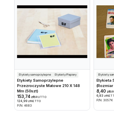
Etykiety samoprzylepne
Etykiety/Papiery
Etykiety s
Etykiety Samoprzylepne
Etykieta
Przezroczyste Matowe 210 X 148
(rozmiar 
Mm (50szt)
8,40
zł
BR
6,83
153,74
zł
NET
zł
BRUTTO
P/N: 3057K
124,99
zł
NETTO
P/N: 4683