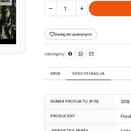
ilość
Etykieta
pętlowa
L1
Dodaj do ulubionych
40
x
Udostępnij:
278
mm
większa
OPIS
SPECYFIKACJA
pętla
(1250szt.)
NUMER PRODUKTU (P/N)
3018
PRODUCENT
Flora
JEDNOSTKA MIARY
karto