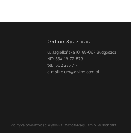
Online Sp. z o.o.
ul. Jagiellońska 10, 85-067 Bydgoszcz
NIP: 554-19-72-579
tel.: 602 286 717
e-mail: biuro@online.com.pl
Polityka prywatności
Wysyłka i zwroty
Regulamin
FAQ
Kontakt