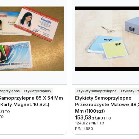
amoprzylepne
Etykiety/Papiery
Etykiety samoprzylepne
Etykiety/P
 Samoprzylepna 85 X 54 Mm
Etykiety Samoprzylepne
Karty Magnet. 10 Szt.)
Przezroczyste Matowe 48,3
Mm (1100szt)
UTTO
TO
153,53
zł
BRUTTO
124,82
zł
NETTO
P/N: 4680