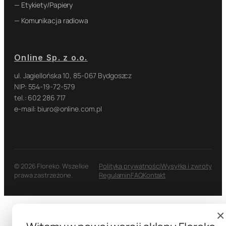
— Etykiety/Papiery
— Komunikacja radiowa
Online Sp. z o.o.
ul. Jagiellońska 10, 85-067 Bydgoszcz
NIP: 554-19-72-579
tel.: 602 286 717
e-mail: biuro@online.com.pl
© 2026 Floreko. Wszelkie
Polityka prywatności
Wysyłka i zwroty
prawa zastrzeżone.
Regulamin
FAQ
Kontakt
×