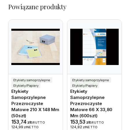
Powiązane produkty
Etykiety samoprzylepne
Etykiety samoprzylepne
Etykiety/Papiery
Etykiety/Papiery
Etykiety
Etykiety
Samoprzylepne
Samoprzylepne
Przezroczyste
Przezroczyste
Matowe 210 X 148 Mm
Matowe 66 X 33,80
(50szt)
Mm (600szt)
153,74
153,53
zł
zł
BRUTTO
BRUTTO
124,99
124,82
zł
NETTO
zł
NETTO