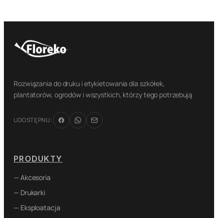
Rozwiązania do druku i etykietowania dla szkółek,
plantatorów, ogrodów i wszystkich, którzy tego potrzebują
UDOSTĘPNIJ:
PRODUKTY
— Akcesoria
— Drukarki
— Eksploatacja