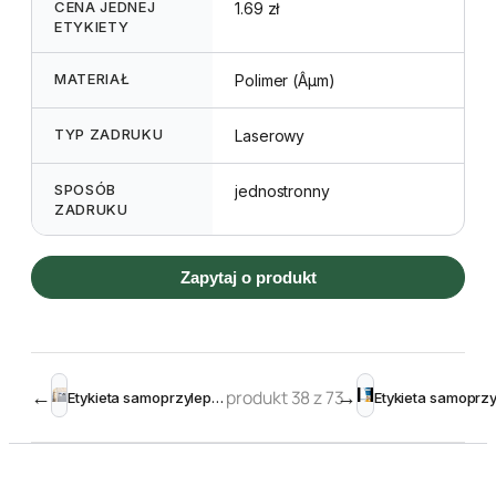
CENA JEDNEJ
1.69 zł
ETYKIETY
MATERIAŁ
Polimer (Âµm)
TYP ZADRUKU
Laserowy
SPOSÓB
jednostronny
ZADRUKU
Zapytaj o produkt
←
produkt 38 z 73
→
Etykieta samoprzylepna zewnętrzna 63,5 x 33,9 mm (240szt)