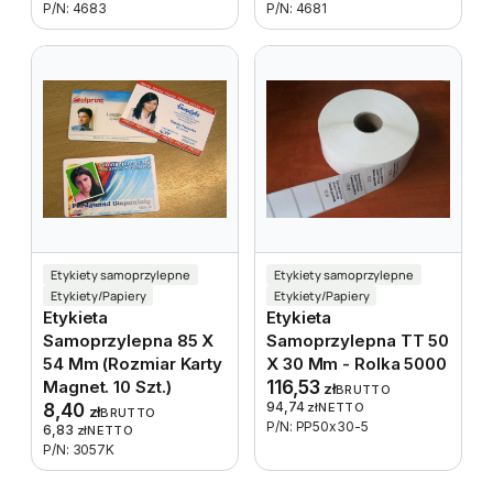
P/N: 4683
P/N: 4681
Etykiety samoprzylepne
Etykiety samoprzylepne
Etykiety/Papiery
Etykiety/Papiery
Etykieta
Etykieta
Samoprzylepna 85 X
Samoprzylepna TT 50
54 Mm (rozmiar Karty
X 30 Mm - Rolka 5000
Magnet. 10 Szt.)
116,53
zł
BRUTTO
94,74
8,40
zł
NETTO
zł
BRUTTO
P/N: PP50x30-5
6,83
zł
NETTO
P/N: 3057K