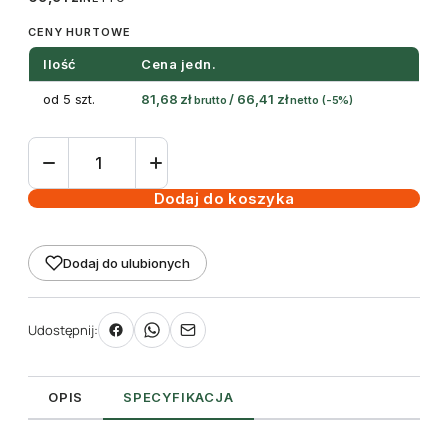
CENY HURTOWE
Ilość
Cena jedn.
od 5 szt.
81,68
zł
/
66,41
zł
brutto
netto
(-5%)
ilość
Etykieta
samoprzylepna
Dodaj do koszyka
zewnętrzna
99,1
Dodaj do ulubionych
x
139,0
mm
Udostępnij:
(40szt)
OPIS
SPECYFIKACJA