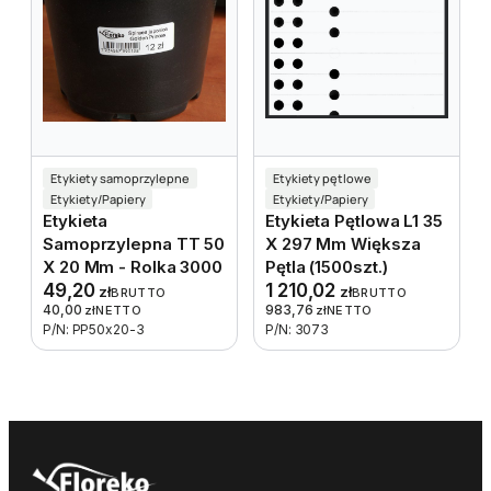
Etykiety samoprzylepne
Etykiety pętlowe
Etykiety/Papiery
Etykiety/Papiery
Etykieta
Etykieta Pętlowa L1 35
Samoprzylepna TT 50
X 297 Mm Większa
X 20 Mm - Rolka 3000
Pętla (1500szt.)
49,20
1 210,02
zł
zł
BRUTTO
BRUTTO
40,00
983,76
zł
NETTO
zł
NETTO
P/N: PP50x20-3
P/N: 3073