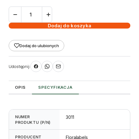
ilość
Etykieta
prezentacyjna
Dodaj do koszyka
L1
A5
Dodaj do ulubionych
148
x
210
Udostępnij:
mm
OPIS
SPECYFIKACJA
NUMER
3011
PRODUKTU (P/N)
PRODUCENT
Floralabels