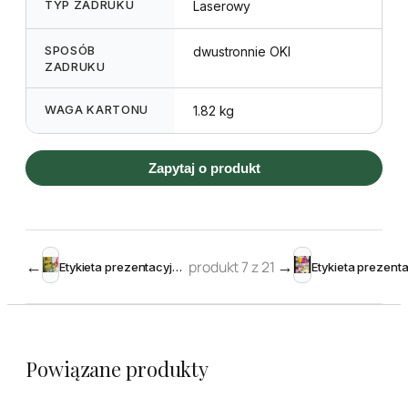
TYP ZADRUKU
Laserowy
SPOSÓB
dwustronnie OKI
ZADRUKU
WAGA KARTONU
1.82 kg
Zapytaj o produkt
←
produkt 7 z 21
→
Etykieta prezentacyjna L1 A4 210 x 297 mm żółta
Powiązane produkty