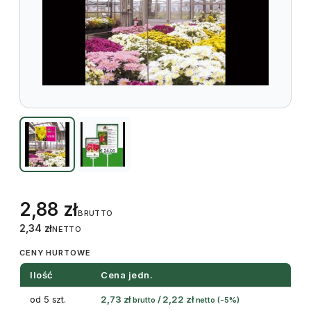
2,88
zł
BRUTTO
2,34
zł
NETTO
CENY HURTOWE
Ilość
Cena jedn.
od 5 szt.
2,73
zł
/
2,22
zł
brutto
netto
(-5%)