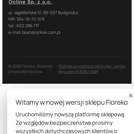
Online Sp. z o.o.
ul. Jagiellońska 10, 85-067 Bydgoszcz
NIP: 554-19-72-579
tel.: 602 286 717
e-mail: biuro@online.com.pl
© 2026 Floreko. Wszelkie
Polityka prywatności
Wysyłka i zwroty
prawa zastrzeżone.
Regulamin
FAQ
Kontakt
×
Witamy w nowej wersji sklepu Floreko
Uruchomiliśmy nowszą platformę sklepową.
Ze względów bezpieczeństwa prosimy
wszystkich dotychczasowych klientów o