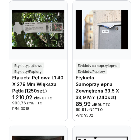
Etykiety pętlowe
Etykiety samoprzylepne
Etykiety/Papiery
Etykiety/Papiery
Etykieta Pętlowa L1 40
Etykieta
X 278 Mm Większa
Samoprzylepna
Pętla (1250szt.)
Zewnętrzna 63,5 X
1 210,02
33,9 Mm (240szt)
zł
BRUTTO
983,76
zł
NETTO
85,99
zł
BRUTTO
P/N: 3018
69,91
zł
NETTO
P/N: 9532