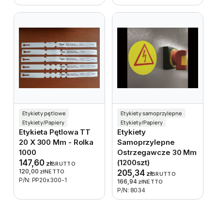
Etykiety pętlowe
Etykiety samoprzylepne
Etykiety/Papiery
Etykiety/Papiery
Etykieta Pętlowa TT
Etykiety
20 X 300 Mm - Rolka
Samoprzylepne
1000
Ostrzegawcze 30 Mm
147,60
(1200szt)
zł
BRUTTO
120,00
zł
NETTO
205,34
zł
BRUTTO
P/N: PP20x300-1
166,94
zł
NETTO
P/N: 8034