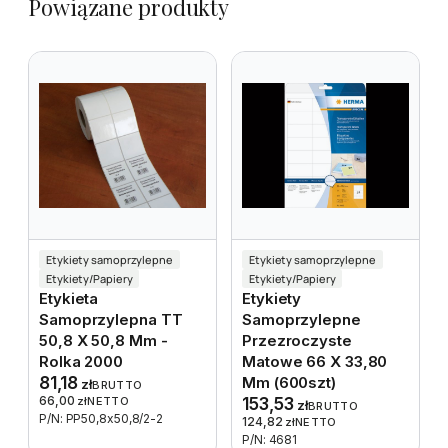
Powiązane produkty
Etykiety samoprzylepne
Etykiety samoprzylepne
Etykiety/Papiery
Etykiety/Papiery
Etykieta
Etykiety
Samoprzylepna TT
Samoprzylepne
50,8 X 50,8 Mm -
Przezroczyste
Rolka 2000
Matowe 66 X 33,80
81,18
Mm (600szt)
zł
BRUTTO
66,00
zł
NETTO
153,53
zł
BRUTTO
P/N: PP50,8x50,8/2-2
124,82
zł
NETTO
P/N: 4681