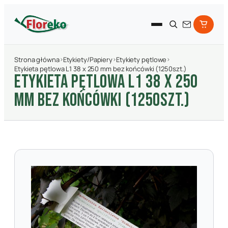
Strona główna
›
Etykiety/Papiery
›
Etykiety pętlowe
›
Etykieta pętlowa L1 38 x 250 mm bez końcówki (1250szt.)
ETYKIETA PęTLOWA L1 38 X 250
MM BEZ KOńCóWKI (1250SZT.)