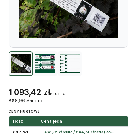
1 093,42
zł
BRUTTO
888,96
zł
NETTO
CENY HURTOWE
Ilość
Cena jedn.
od 5 szt.
1 038,75
zł
/
844,51
zł
brutto
netto
(-5%)