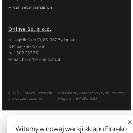
— Komunikacja radiowa
Online Sp. z o.o.
ul. Jagiellońska 10, 85-067 Bydgoszcz
NIP: 554-19-72-579
tel.: 602 286 717
e-mail: biuro@online.com.pl
© 2026 Floreko. Wszelkie
Polityka prywatności
Wysyłka i zwroty
prawa zastrzeżone.
Regulamin
FAQ
Kontakt
×
Witamy w nowej wersji sklepu Floreko