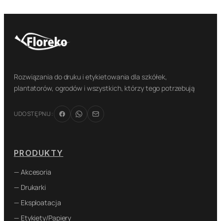
Rozwiązania do druku i etykietowania dla szkółek,
plantatorów, ogrodów i wszystkich, którzy tego potrzebują
UDOSTĘPNIJ:
PRODUKTY
— Akcesoria
— Drukarki
— Eksploatacja
— Etykiety/Papiery