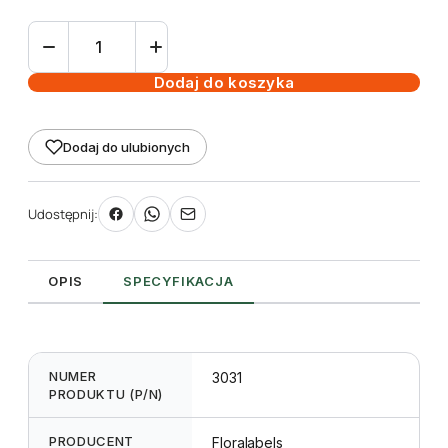
ilość
Etykieta
pętlowa
Dodaj do koszyka
L1
38
Dodaj do ulubionych
x
250
mm
Udostępnij:
bez
końcówki
(1250szt.)
OPIS
SPECYFIKACJA
NUMER
3031
PRODUKTU (P/N)
PRODUCENT
Floralabels