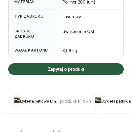
MATERIAŁ
Polimer 280 (um)
TYP ZADRUKU
Laserowy
SPOSÓB
dwustronnie OKI
ZADRUKU
WAGA KARTONU
3,06 kg
Zapytaj o produkt
←
produkt 14 z 48
→
Etykieta pętlowa L1 25 x 250 mm (200szt.)