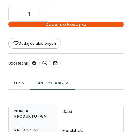
ilość
Etykieta
pętlowa
Dodaj do koszyka
L1
33
Dodaj do ulubionych
x
250
mm
Udostępnij:
(1500szt.)
OPIS
SPECYFIKACJA
NUMER
3053
PRODUKTU (P/N)
PRODUCENT
Floralabels