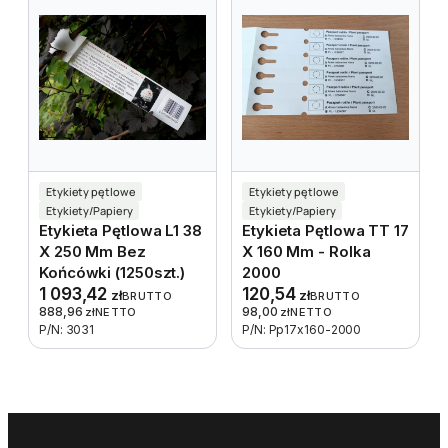
Etykiety pętlowe
Etykiety pętlowe
Etykiety/Papiery
Etykiety/Papiery
Etykieta Pętlowa L1 38
Etykieta Pętlowa TT 17
X 250 Mm Bez
X 160 Mm - Rolka
Końcówki (1250szt.)
2000
1 093,42
120,54
zł
zł
BRUTTO
BRUTTO
888,96
98,00
zł
NETTO
zł
NETTO
P/N: 3031
P/N: Pp17x160-2000