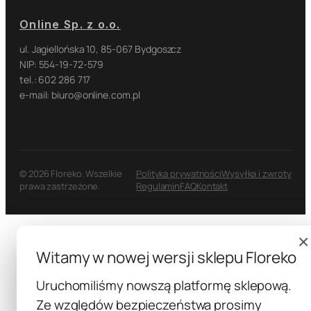
Online Sp. z o.o.
ul. Jagiellońska 10, 85-067 Bydgoszcz
NIP: 554-19-72-579
tel.: 602 286 717
e-mail: biuro@online.com.pl
© 2026 Floreko. Wszelkie
Polityka prywatności
Wysyłka i zwroty
prawa zastrzeżone.
Regulamin
FAQ
Kontakt
×
Witamy w nowej wersji sklepu Floreko
Uruchomiliśmy nowszą platformę sklepową.
Ze względów bezpieczeństwa prosimy