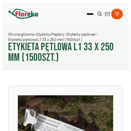
Strona główna
›
Etykiety/Papiery
›
Etykiety pętlowe
›
Etykieta pętlowa L1 33 x 250 mm (1500szt.)
ETYKIETA PęTLOWA L1 33 X 250
MM (1500SZT.)