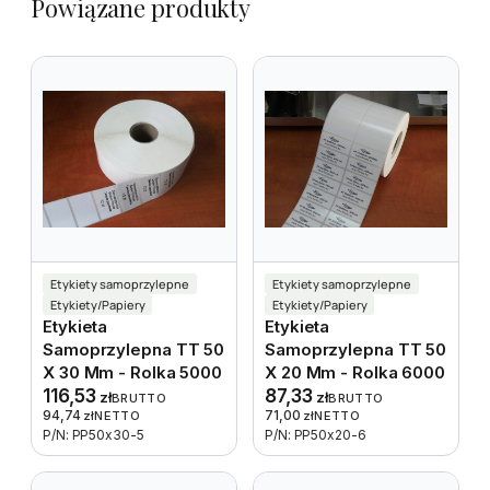
Powiązane produkty
Etykiety samoprzylepne
Etykiety samoprzylepne
Etykiety/Papiery
Etykiety/Papiery
Etykieta
Etykieta
Samoprzylepna TT 50
Samoprzylepna TT 50
X 30 Mm - Rolka 5000
X 20 Mm - Rolka 6000
116,53
87,33
zł
zł
BRUTTO
BRUTTO
94,74
71,00
zł
NETTO
zł
NETTO
P/N: PP50x30-5
P/N: PP50x20-6