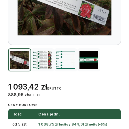
1 093,42
zł
BRUTTO
888,96
zł
NETTO
CENY HURTOWE
Ilość
Cena jedn.
od 5 szt.
1 038,75
zł
/
844,51
zł
brutto
netto
(-5%)