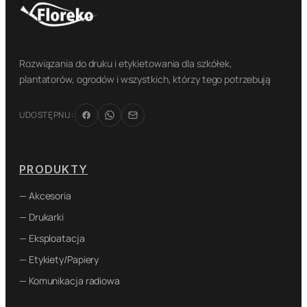
Rozwiązania do druku i etykietowania dla szkółek,
plantatorów, ogrodów i wszystkich, którzy tego potrzebują
UDOSTĘPNIJ:
PRODUKTY
— Akcesoria
— Drukarki
— Eksploatacja
— Etykiety/Papiery
— Komunikacja radiowa