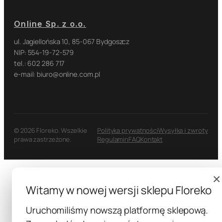
Online Sp. z o.o.
ul. Jagiellońska 10, 85-067 Bydgoszcz
NIP: 554-19-72-579
tel.: 602 286 717
e-mail: biuro@online.com.pl
© 2026 Floreko. Wszelkie
Polityka prywatności
Wysyłka i zwroty
prawa zastrzeżone.
Regulamin
FAQ
Kontakt
×
Witamy w nowej wersji sklepu Floreko
Uruchomiliśmy nowszą platformę sklepową.