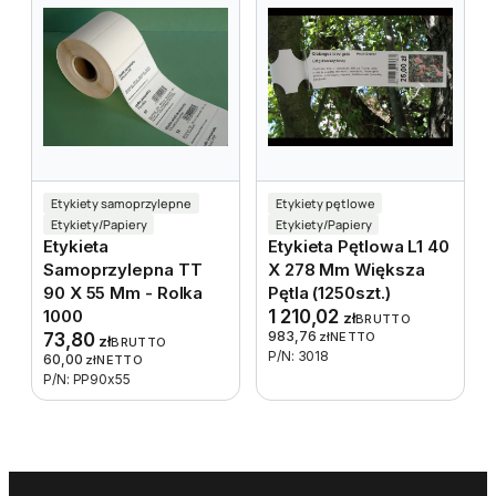
Etykiety samoprzylepne
Etykiety pętlowe
Etykiety/Papiery
Etykiety/Papiery
Etykieta
Etykieta Pętlowa L1 40
Samoprzylepna TT
X 278 Mm Większa
90 X 55 Mm - Rolka
Pętla (1250szt.)
1000
1 210,02
zł
BRUTTO
983,76
73,80
zł
NETTO
zł
BRUTTO
P/N: 3018
60,00
zł
NETTO
P/N: PP90x55