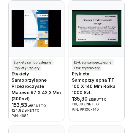
Etykiety samoprzylepne
Etykiety samoprzylepne
Etykiety/Papiery
Etykiety/Papiery
Etykiety
Etykieta
Samoprzylepne
Samoprzylepna TT
Przezroczyste
100 X 140 Mm Rolka
Matowe 97 X 42,3 Mm
1000 Szt.
(300szt)
135,30
zł
BRUTTO
110,00
153,53
zł
NETTO
zł
BRUTTO
P/N: PP100x140
124,82
zł
NETTO
P/N: 4682