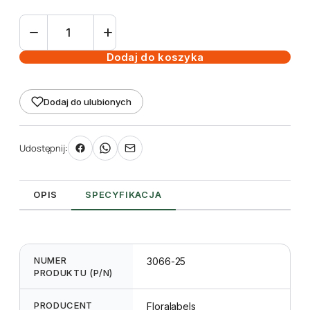
ilość
Etykieta
pętlowa
Dodaj do koszyka
L1
19
Dodaj do ulubionych
x
210
mm
Udostępnij:
(350szt.)
OPIS
SPECYFIKACJA
NUMER
3066-25
PRODUKTU (P/N)
PRODUCENT
Floralabels