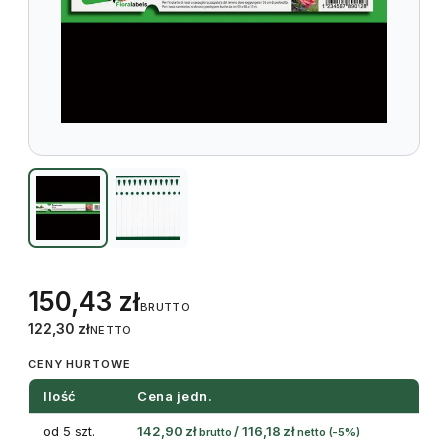
150,43
zł
BRUTTO
122,30
zł
NETTO
CENY HURTOWE
Ilość
Cena jedn.
od 5 szt.
142,90
zł
/
116,18
zł
brutto
netto
(-5%)