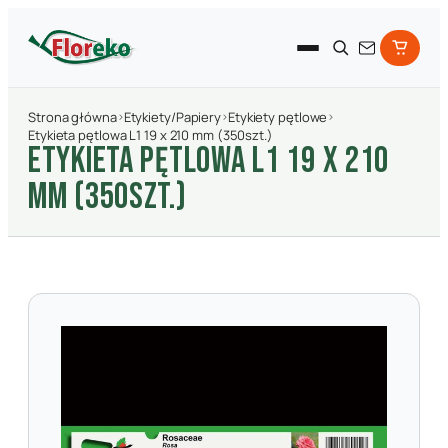
Strona główna
›
Etykiety/Papiery
›
Etykiety pętlowe
›
Etykieta pętlowa L1 19 x 210 mm (350szt.)
ETYKIETA PęTLOWA L1 19 X 210
MM (350SZT.)