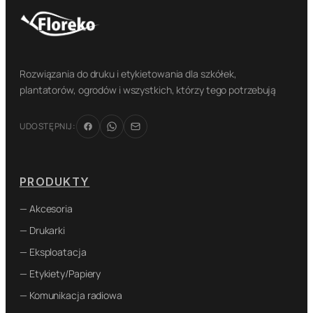
Rozwiązania do druku i etykietowania dla szkółek,
plantatorów, ogrodów i wszystkich, którzy tego potrzebują
UDOSTĘPNIJ:
PRODUKTY
— Akcesoria
— Drukarki
— Eksploatacja
— Etykiety/Papiery
— Komunikacja radiowa