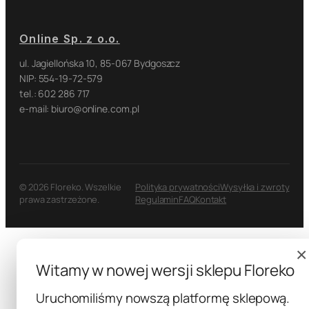
Online Sp. z o.o.
ul. Jagiellońska 10, 85-067 Bydgoszcz
NIP: 554-19-72-579
tel.: 602 286 717
e-mail: biuro@online.com.pl
© 2026 Floreko. Wszelkie
Polityka prywatności
Wysyłka i zwroty
prawa zastrzeżone.
Regulamin
FAQ
Kontakt
×
Witamy w nowej wersji sklepu Floreko
Uruchomiliśmy nowszą platformę sklepową.