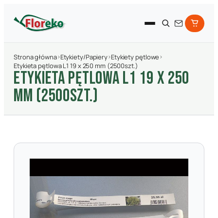
Strona główna
›
Etykiety/Papiery
›
Etykiety pętlowe
›
Etykieta pętlowa L1 19 x 250 mm (2500szt.)
ETYKIETA PęTLOWA L1 19 X 250
MM (2500SZT.)