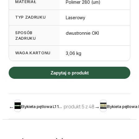
MATERIAŁ
Polimer 280 (um)
TYP ZADRUKU
Laserowy
SPOSÓB
dwustronnie OKI
ZADRUKU
WAGA KARTONU
3,06 kg
Zapytaj o produkt
←
produkt 5 z 48
→
Etykieta pętlowa L1 19 x 210 mm (350szt.)