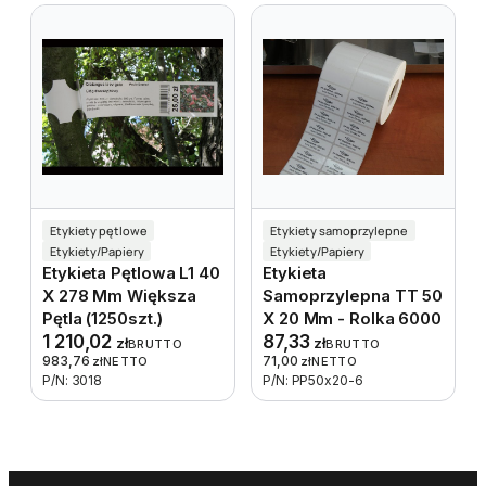
Etykiety pętlowe
Etykiety samoprzylepne
Etykiety/Papiery
Etykiety/Papiery
Etykieta Pętlowa L1 40
Etykieta
X 278 Mm Większa
Samoprzylepna TT 50
Pętla (1250szt.)
X 20 Mm - Rolka 6000
1 210,02
87,33
zł
zł
BRUTTO
BRUTTO
983,76
71,00
zł
NETTO
zł
NETTO
P/N: 3018
P/N: PP50x20-6