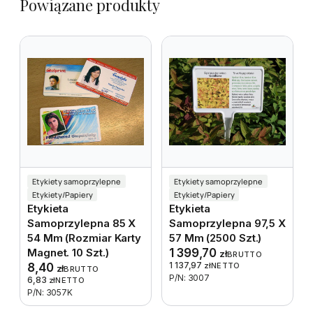
Powiązane produkty
Etykiety samoprzylepne
Etykiety samoprzylepne
Etykiety/Papiery
Etykiety/Papiery
Etykieta
Etykieta
Samoprzylepna 85 X
Samoprzylepna 97,5 X
54 Mm (rozmiar Karty
57 Mm (2500 Szt.)
Magnet. 10 Szt.)
1 399,70
zł
BRUTTO
1 137,97
8,40
zł
NETTO
zł
BRUTTO
P/N: 3007
6,83
zł
NETTO
P/N: 3057K