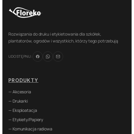
Rozwiązania do druku i etykietowania dla szkółek,
plantatorów, ogrodów i wszystkich, którzy tego potrzebują
UDOSTĘPNIJ:
PRODUKTY
— Akcesoria
— Drukarki
— Eksploatacja
— Etykiety/Papiery
— Komunikacja radiowa