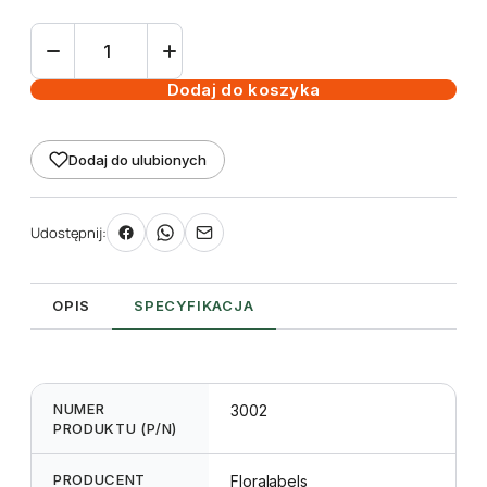
ilość
Etykieta
pętlowa
Dodaj do koszyka
L1
19
Dodaj do ulubionych
x
250
mm
Udostępnij:
(2500szt.)
OPIS
SPECYFIKACJA
NUMER
3002
PRODUKTU (P/N)
PRODUCENT
Floralabels