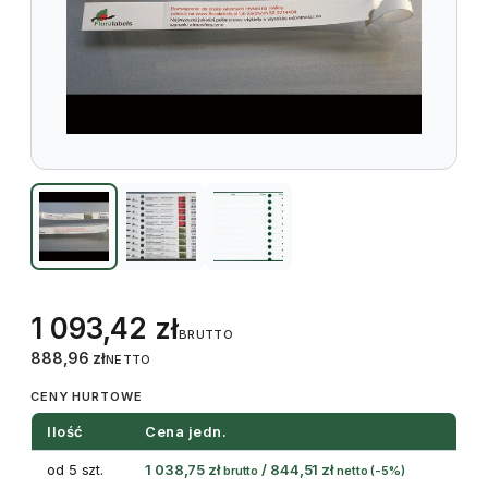
1 093,42
zł
BRUTTO
888,96
zł
NETTO
CENY HURTOWE
Ilość
Cena jedn.
od 5 szt.
1 038,75
zł
/
844,51
zł
brutto
netto
(-5%)