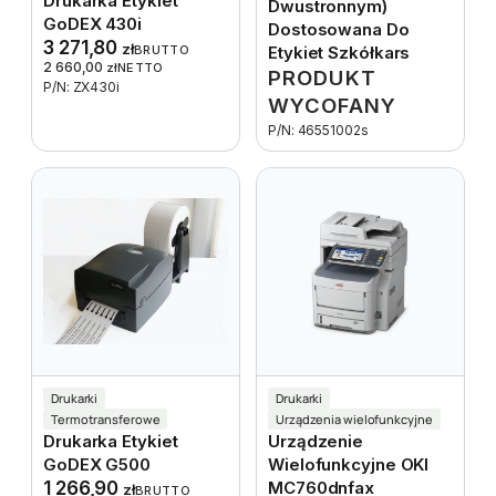
Drukarka Etykiet
Dwustronnym)
GoDEX 430i
Dostosowana Do
3 271,80
zł
BRUTTO
Etykiet Szkółkars
2 660,00
zł
NETTO
PRODUKT
P/N: ZX430i
WYCOFANY
P/N: 46551002s
Drukarki
Drukarki
Termotransferowe
Urządzenia wielofunkcyjne
Drukarka Etykiet
Urządzenie
GoDEX G500
Wielofunkcyjne OKI
1 266,90
MC760dnfax
zł
BRUTTO