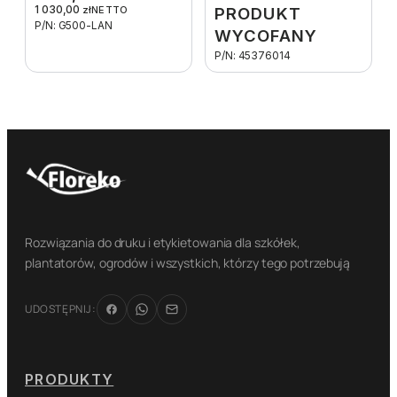
1 030,00
zł
NETTO
PRODUKT
P/N: G500-LAN
WYCOFANY
P/N: 45376014
Rozwiązania do druku i etykietowania dla szkółek,
plantatorów, ogrodów i wszystkich, którzy tego potrzebują
UDOSTĘPNIJ:
PRODUKTY