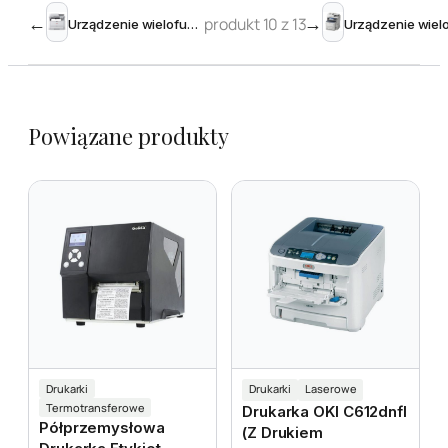
←
produkt 10 z 13
→
Urządzenie wielofunkcyjne OKI MB491dn
Powiązane produkty
Drukarki
Drukarki
Laserowe
Termotransferowe
Drukarka OKI C612dnfl
Półprzemysłowa
(z Drukiem