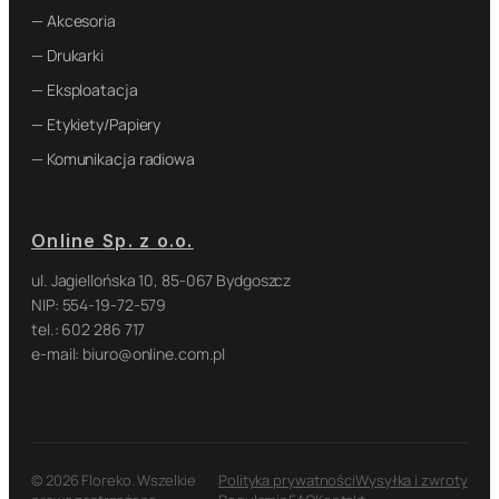
— Akcesoria
— Drukarki
— Eksploatacja
— Etykiety/Papiery
— Komunikacja radiowa
Online Sp. z o.o.
ul. Jagiellońska 10, 85-067 Bydgoszcz
NIP: 554-19-72-579
tel.: 602 286 717
e-mail: biuro@online.com.pl
© 2026 Floreko. Wszelkie
Polityka prywatności
Wysyłka i zwroty