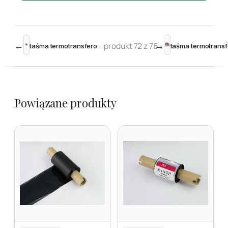
←
produkt 72 z 76
→
taśma termotransferowa żywiczna 55mm 600m Black – Toshiba krawędziowa
Powiązane produkty