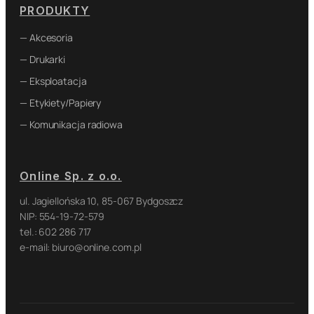
PRODUKTY
— Akcesoria
— Drukarki
— Eksploatacja
— Etykiety/Papiery
— Komunikacja radiowa
Online Sp. z o.o.
ul. Jagiellońska 10, 85-067 Bydgoszcz
NIP: 554-19-72-579
tel.: 602 286 717
e-mail: biuro@online.com.pl