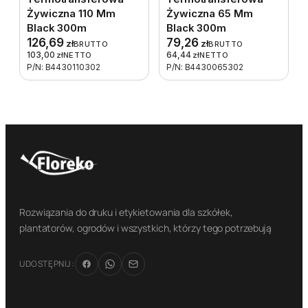
Żywiczna 110 Mm
Żywiczna 65 Mm
Black 300m
Black 300m
126,69
79,26
zł
zł
BRUTTO
BRUTTO
103,00
64,44
zł
NETTO
zł
NETTO
P/N: B4430110302
P/N: B4430065302
Rozwiązania do druku i etykietowania dla szkółek,
plantatorów, ogrodów i wszystkich, którzy tego potrzebują
UDOSTĘPNIJ: