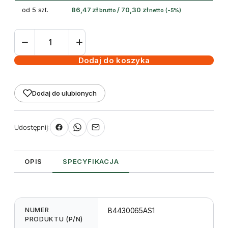
od 5 szt.
86,47
zł
/
70,30
zł
brutto
netto
(-5%)
ilość
taśma
termotransferowa
Dodaj do koszyka
żywiczna
65
Dodaj do ulubionych
mm
300m
Black
Udostępnij:
-
Toshiba
OPIS
SPECYFIKACJA
NUMER
B4430065AS1
PRODUKTU (P/N)