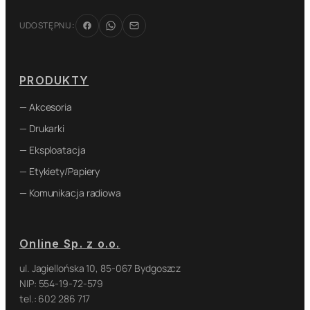
UDOSTĘPNIJ:
PRODUKTY
— Akcesoria
— Drukarki
— Eksploatacja
— Etykiety/Papiery
— Komunikacja radiowa
Online Sp. z o.o.
ul. Jagiellońska 10, 85-067 Bydgoszcz
NIP: 554-19-72-579
tel.: 602 286 717