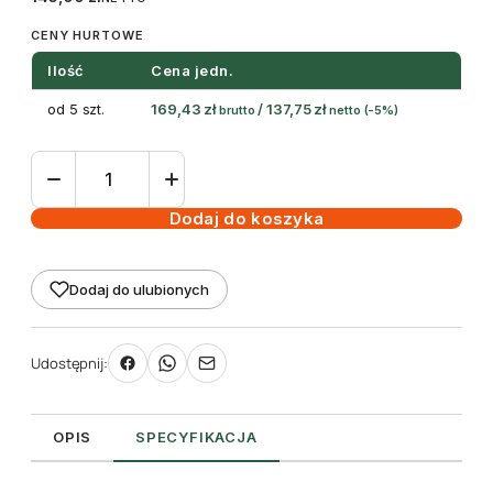
CENY HURTOWE
Ilość
Cena jedn.
od 5 szt.
169,43
zł
/
137,75
zł
brutto
netto
(-5%)
ilość
taśma
(folia)
Dodaj do koszyka
termotransferowa
żywiczna
Dodaj do ulubionych
110
mm
150m
Udostępnij:
kolorowa
OPIS
SPECYFIKACJA