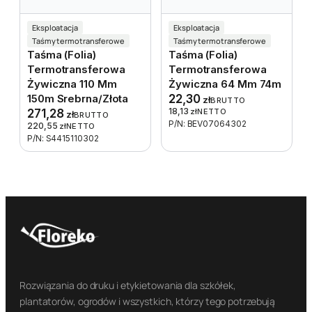
Eksploatacja
Eksploatacja
Taśmy termotransferowe
Taśmy termotransferowe
Taśma (folia)
Taśma (folia)
Termotransferowa
Termotransferowa
Żywiczna 110 Mm
Żywiczna 64 Mm 74m
150m Srebrna/złota
22,30
zł
BRUTTO
18,13
271,28
zł
NETTO
zł
BRUTTO
P/N: BEV07064302
220,55
zł
NETTO
P/N: S4415110302
Rozwiązania do druku i etykietowania dla szkółek,
plantatorów, ogrodów i wszystkich, którzy tego potrzebują