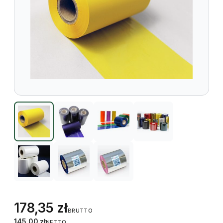
178,35
zł
BRUTTO
145,00
zł
NETTO