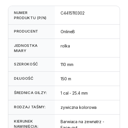
NUMER
C4415110302
PRODUKTU (P/N)
PRODUCENT
OnlineB
JEDNOSTKA
rolka
MIARY
SZEROKOŚĆ
110 mm
DŁUGOŚĆ
150 m
ŚREDNICA GILZY:
1 cal - 25.4 mm
RODZAJ TAŚMY:
zywiczna kolorowa
KIERUNEK
Barwiaca na zewnatrz -
NAWINIĘCIA:
Face-out