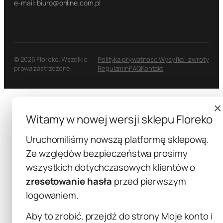
e-mail: biuro@online.com.pl
© 2026 Floreko. Wszelkie
Polityka prywatności
Wysyłka i zwroty
prawa zastrzeżone.
Regulamin
FAQ
Kontakt
×
Witamy w nowej wersji sklepu Floreko
Uruchomiliśmy nowszą platformę sklepową.
Ze względów bezpieczeństwa prosimy
wszystkich dotychczasowych klientów o
zresetowanie hasła
przed pierwszym
logowaniem.
Aby to zrobić, przejdź do strony
Moje konto
i