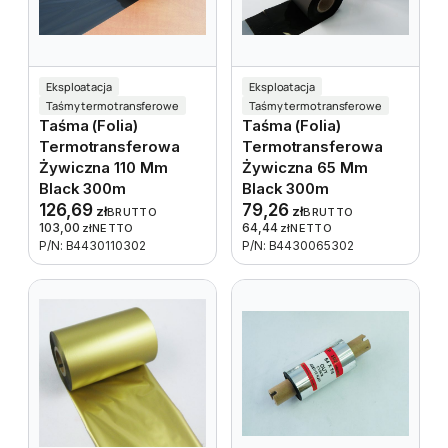
Eksploatacja
Eksploatacja
Taśmy termotransferowe
Taśmy termotransferowe
Taśma (folia)
Taśma (folia)
Termotransferowa
Termotransferowa
Żywiczna 110 Mm
Żywiczna 65 Mm
Black 300m
Black 300m
126,69
79,26
zł
zł
BRUTTO
BRUTTO
103,00
64,44
zł
NETTO
zł
NETTO
P/N: B4430110302
P/N: B4430065302